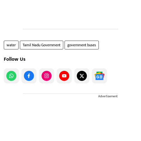
water
Tamil Nadu Government
government buses
Follow Us
Advertisement