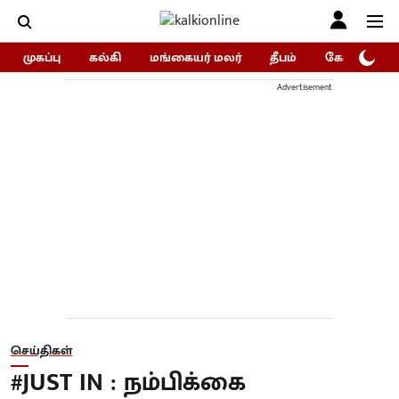
முகப்பு
கல்கி
மங்கையர் மலர்
தீபம்
கோகுலம்/Go
Advertisement
செய்திகள்
#JUST IN : நம்பிக்கை