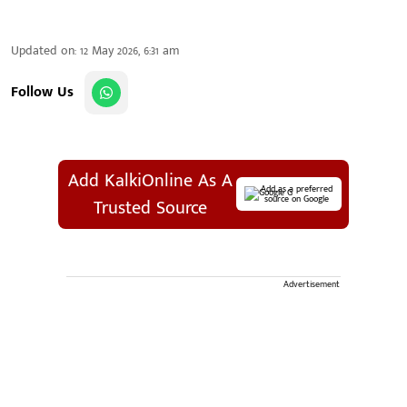
Updated on
:
12 May 2026, 6:31 am
Follow Us
Add KalkiOnline As A
Add as a preferred
source on Google
Trusted Source
Advertisement