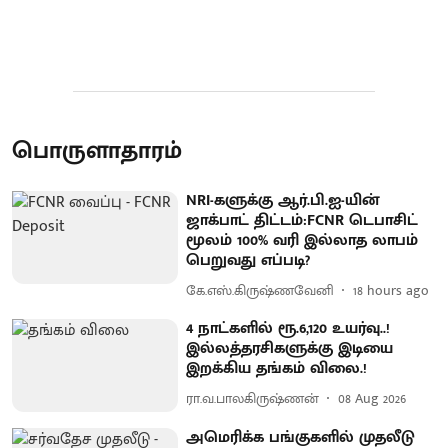
பொருளாதாரம்
NRI-களுக்கு ஆர்.பி.ஐ-யின்
ஜாக்பாட் திட்டம்:FCNR டெபாசிட்
மூலம் 100% வரி இல்லாத லாபம்
பெறுவது எப்படி?
கே.எஸ்.கிருஷ்ணவேனி
18 hours ago
4 நாட்களில் ரூ.6,120 உயர்வு..!
இல்லத்தரசிகளுக்கு இடியை
இறக்கிய தங்கம் விலை.!
ரா.வ.பாலகிருஷ்ணன்
08 Aug 2026
அமெரிக்க பங்குகளில் முதலீடு