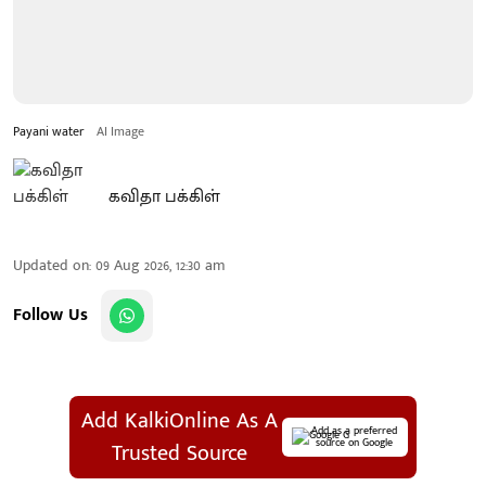
Payani water
AI Image
கவிதா பக்கிள்
Updated on
:
09 Aug 2026, 12:30 am
Follow Us
Add KalkiOnline As A
Add as a preferred
source on Google
Trusted Source