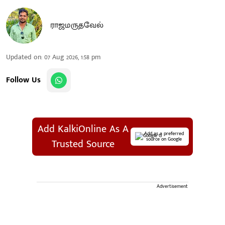
ராஜமருதவேல்
Updated on
:
07 Aug 2026, 1:58 pm
Follow Us
Add KalkiOnline As A
Add as a preferred
source on Google
Trusted Source
Advertisement