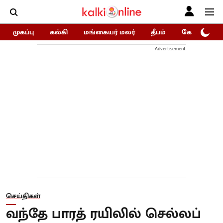
முகப்பு
கல்கி
மங்கையர் மலர்
தீபம்
கோகுலம்/Go
Advertisement
செய்திகள்
வந்தே பாரத் ரயிலில் செல்லப்