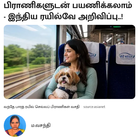
பிராணிகளுடன் பயணிக்கலாம்
- இந்திய ரயில்வே அறிவிப்பு..!
வந்தே பாரத் ரயில் செல்லப் பிராணிகள் வசதி
source:asianet
ம.வசந்தி