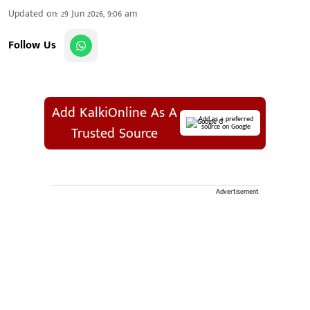
Updated on
:
29 Jun 2026, 9:06 am
Follow Us
Add KalkiOnline As A
Add as a preferred
source on Google
Trusted Source
Advertisement