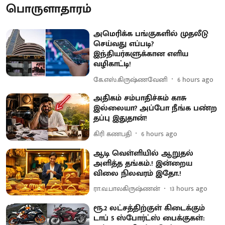
பொருளாதாரம்
அமெரிக்க பங்குகளில் முதலீடு
செய்வது எப்படி?
இந்தியர்களுக்கான எளிய
வழிகாட்டி!
கே.எஸ்.கிருஷ்ணவேனி
6 hours ago
அதிகம் சம்பாதிச்சும் காசு
இல்லையா? அப்போ நீங்க பண்ற
தப்பு இதுதான்!
கிரி கணபதி
6 hours ago
ஆடி வெள்ளியில் ஆறுதல்
அளித்த தங்கம்.! இன்றைய
விலை நிலவரம் இதோ.!
ரா.வ.பாலகிருஷ்ணன்
13 hours ago
ரூ.2 லட்சத்திற்குள் கிடைக்கும்
டாப் 5 ஸ்போர்ட்ஸ் பைக்குகள்: