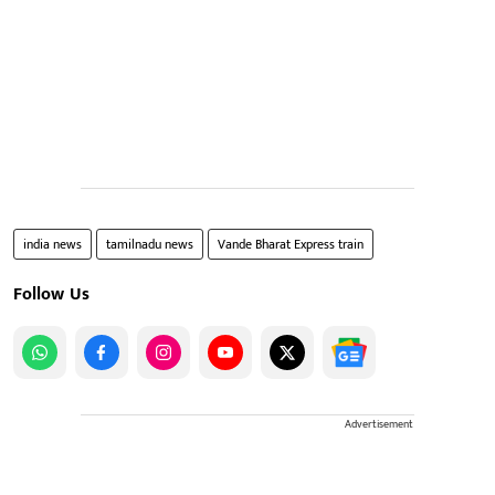
india news
tamilnadu news
Vande Bharat Express train
Follow Us
Advertisement