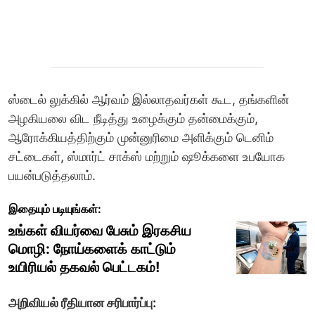
ஸ்டைல் லுக்கில் ஆர்வம் இல்லாதவர்கள் கூட, தங்களின்
அழகியலை விட நீடித்து உழைக்கும் தன்மைக்கும்,
ஆரோக்கியத்திற்கும் முன்னுரிமை அளிக்கும் டெனிம்
சட்டைகள், ஸ்மார்ட் சாக்ஸ் மற்றும் ஷூக்களை உபயோக
பயன்படுத்தலாம்.
இதையும் படியுங்கள்:
உங்கள் வியர்வை பேசும் இரகசிய
மொழி: நோய்களைக் காட்டும்
உயிரியல் தகவல் பெட்டகம்!
அறிவியல் ரீதியான சரிபார்ப்பு: