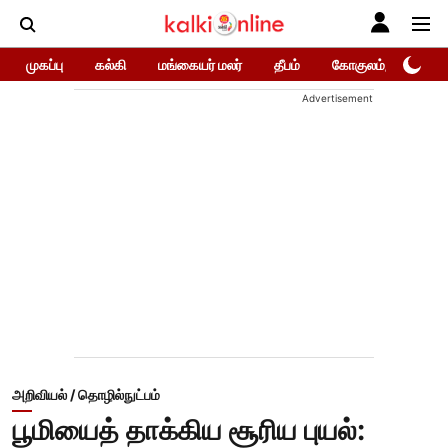
முகப்பு
கல்கி
மங்கையர் மலர்
தீபம்
கோகுலம்/Gokula
Advertisement
அறிவியல் / தொழில்நுட்பம்
பூமியைத் தாக்கிய சூரிய புயல்: