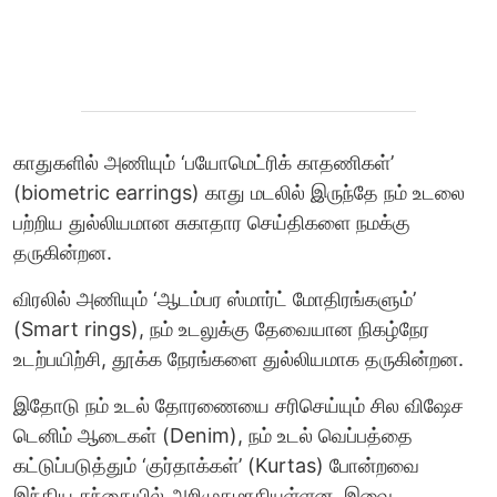
காதுகளில் அணியும் ‘பயோமெட்ரிக் காதணிகள்’
(biometric earrings) காது மடலில் இருந்தே நம் உடலை
பற்றிய துல்லியமான சுகாதார செய்திகளை நமக்கு
தருகின்றன.
விரலில் அணியும் ‘ஆடம்பர ஸ்மார்ட் மோதிரங்களும்’
(Smart rings), நம் உடலுக்கு தேவையான நிகழ்நேர
உடற்பயிற்சி, தூக்க நேரங்களை துல்லியமாக தருகின்றன.
இதோடு நம் உடல் தோரணையை சரிசெய்யும் சில விஷேச
டெனிம் ஆடைகள் (Denim), நம் உடல் வெப்பத்தை
கட்டுப்படுத்தும் ‘குர்தாக்கள்’ (Kurtas) போன்றவை
இந்திய சந்தையில் அறிமுகமாகியுள்ளன. இவை