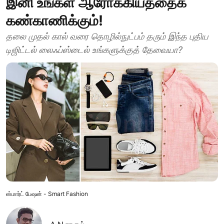
இனி உங்கள் ஆரோக்கியத்தைக்
கண்காணிக்கும்!
தலை முதல் கால் வரை தொழில்நுட்பம் தரும் இந்த புதிய
டிஜிட்டல் லைஃப்ஸ்டைல் உங்களுக்குத் தேவையா?
ஸ்மார்ட் பேஷன் - Smart Fashion