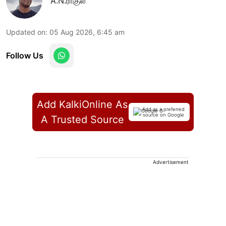
A.N.ராகுல்
Updated on
:
05 Aug 2026, 6:45 am
Follow Us
Add KalkiOnline As
Add as a preferred
source on Google
A Trusted Source
Advertisement