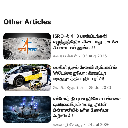
Other Articles
ISRO-ல் 413 பணியிடங்கள்!
எழுத்துத்தேர்வு கிடையாது... உடனே
அப்ளை பண்ணுங்க..!!
கவிதா பக்கிள்
03 Aug 2026
உலகின் முதல் சோலார் ஆம்புலன்ஸ்
'ஸ்டெல்லா ஜூவா': கிராமப்புற
மருத்துவத்தில் புதிய புரட்சி!
கோவீ.ராஜேந்திரன்
28 Jul 2026
எல்மோத் தீ: புயல் நடுவே கப்பல்களை
ஒளிரவைக்கும் 'சுடாத தீ'யின்
பின்னணியில் உள்ள பிளாஸ்மா
அறிவியல்!
கலைமதி சிவகுரு
24 Jul 2026