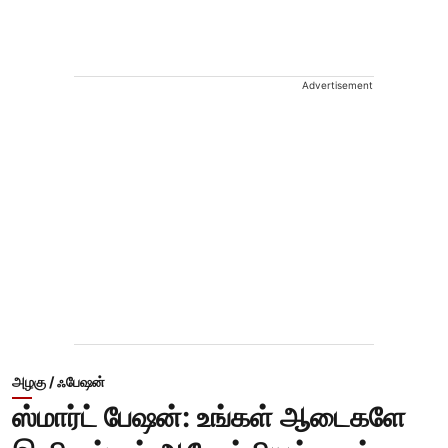
Advertisement
அழகு / ஃபேஷன்
ஸ்மார்ட் பேஷன்: உங்கள் ஆடைகளே