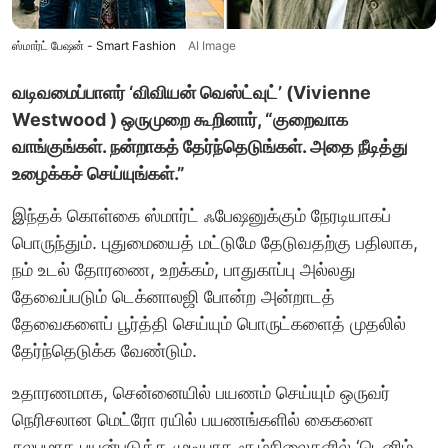
ஸ்மார்ட் பேஷன் - Smart Fashion
AI Image
வடிவமைப்பாளர் ‘விவியன் வெஸ்ட்வுட்’ (Vivienne
Westwood ) ஒருமுறை கூறினார், “குறைவாக
வாங்குங்கள். நன்றாகத் தேர்ந்தெடுங்கள். அதை நீடித்து
உழைக்கச் செய்யுங்கள்.”
இந்தக் கொள்கை ஸ்மார்ட் ஃபேஷனுக்கும் நேரடியாகப்
பொருந்தும். புதுமையைத் மட்டுமே தேடுவதற்கு பதிலாக,
நம் உடல் தோரணை, உறக்கம், பாதுகாப்பு அல்லது
தேவைப்படும் டெக்னாலஜி போன்ற அன்றாடத்
தேவைகளைப் பூர்த்தி செய்யும் பொருட்களைத் முதலில்
தேர்ந்தெடுக்க வேண்டும்.
உதாரணமாக, சென்னையில் பயணம் செய்யும் ஒருவர்
நெரிசலான மெட்ரோ ரயில் பயணங்களில் கைகளை
சுலபமாக பயன்படுத்த முடியாத சூழ்நிலைகளில் ‘டெனிம்