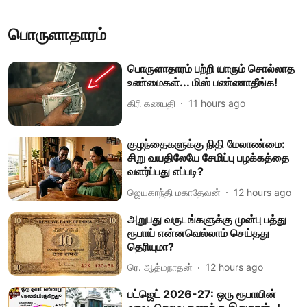
பொருளாதாரம்
பொருளாதாரம் பற்றி யாரும் சொல்லாத
உண்மைகள்... மிஸ் பண்ணாதீங்க!
கிரி கணபதி
11 hours ago
குழந்தைகளுக்கு நிதி மேலாண்மை:
சிறு வயதிலேயே சேமிப்பு பழக்கத்தை
வளர்ப்பது எப்படி?
ஜெயகாந்தி மகாதேவன்
12 hours ago
அறுபது வருடங்களுக்கு முன்பு பத்து
ரூபாய் என்னவெல்லாம் செய்தது
தெரியுமா?
ரெ. ஆத்மநாதன்
12 hours ago
பட்ஜெட் 2026-27: ஒரு ரூபாயின்