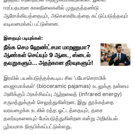
ஈரப்பதமான காலநிலைகளில் முதுகுத்தண்டு
ஆரோக்கியத்தையும், அசௌகரியத்தை கட்டுப்படுத்தவும்
வடிவமைக்கப் பட்டுள்ளன.
இதையும் படியுங்கள்:
நீங்க செம ஹேண்ட்சமா மாறணுமா?
ஆண்கள் செய்யும் 9 ஆடை, ஸ்டைல்
தவறுகளும்... அதற்கான தீர்வுகளும்!
இரவில் பயன்படுத்தக்கூடிய சில ‘பயோசெராமிக்
பைஜாமாக்கள்’ (bioceramic pajamas) உடலுக்கு நன்மை
அளிக்கும் அகச்சிவப்பு ஆற்றலைத் (infrared energy)
சருமத்துக்குள் செலுத்துகின்றன. இது தூக்கத்தை
வரவழைக்க உடலில் ரத்த ஓட்டத்தையும், தசை
தளர்வுகளையும் மேம்படுத்துகின்றன என்று அறிவியல்
பூர்வமாக நிரூபிக்கப்பட்டுள்ளது.