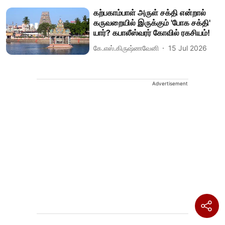
கற்பகாம்பாள் அருள் சக்தி என்றால்
கருவறையில் இருக்கும் 'போக சக்தி'
யார்? கபாலீஸ்வரர் கோவில் ரகசியம்!
கே.எஸ்.கிருஷ்ணவேனி
15 Jul 2026
Advertisement