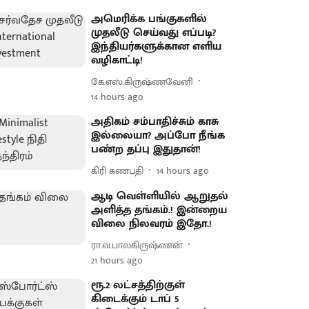
அமெரிக்க பங்குகளில்
முதலீடு செய்வது எப்படி?
இந்தியர்களுக்கான எளிய
வழிகாட்டி!
கே.எஸ்.கிருஷ்ணவேனி
14 hours ago
அதிகம் சம்பாதிச்சும் காசு
இல்லையா? அப்போ நீங்க
பண்ற தப்பு இதுதான்!
கிரி கணபதி
14 hours ago
ஆடி வெள்ளியில் ஆறுதல்
அளித்த தங்கம்.! இன்றைய
விலை நிலவரம் இதோ.!
ரா.வ.பாலகிருஷ்ணன்
21 hours ago
ரூ.2 லட்சத்திற்குள்
கிடைக்கும் டாப் 5