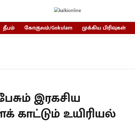
தீபம்
கோகுலம்/Gokulam
முக்கிய பிரிவுகள்
பேசும் இரகசிய
 காட்டும் உயிரியல்