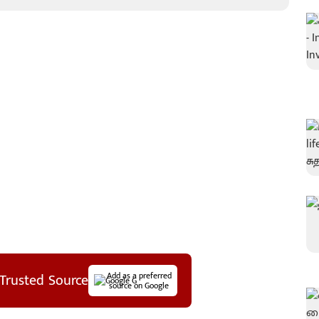
Trusted Source
Add as a preferred
source on Google