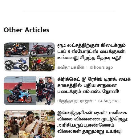
Other Articles
ரூ.2 லட்சத்திற்குள் கிடைக்கும்
டாப் 5 ஸ்போர்ட்ஸ் பைக்குகள்:
உங்களது சிறந்த தேர்வு எது?
கவிதா பக்கிள்
13 hours ago
கிரிக்கெட் டூ ரேசிங் டிராக்: பைக்
சாகசத்தில் புதிய சாதனை
படைக்கும் எம்.எஸ். தோனி!
பிருந்தா நடராஜன்
04 Aug 2026
இல்லத்தரசிகள் ஷாக்.! மளிகை
விலை விண்ணை முட்டுகிறது:
அரிசி,பருப்பு,எண்ணெய்
விலைகள் தாறுமாறு உயர்வு!