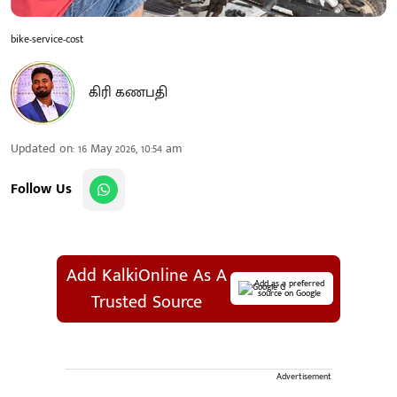
bike-service-cost
கிரி கணபதி
Updated on
:
16 May 2026, 10:54 am
Follow Us
Add KalkiOnline As A
Add as a preferred
source on Google
Trusted Source
Advertisement