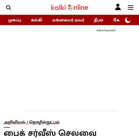
முகப்பு
கல்கி
மங்கையர் மலர்
தீபம்
கோகுலம்/Go
Advertisement
அறிவியல் / தொழில்நுட்பம்
பைக் சர்வீஸ் செலவை