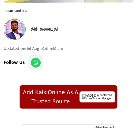
Indian sand boa
கிரி கணபதி
Updated on
:
06 Aug 2026, 11:30 am
Follow Us
Add KalkiOnline As A
Add as a preferred
source on Google
Trusted Source
Advertisement