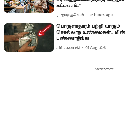
கட்டணம்..?
ராஜமருதவேல்
22 hours ago
பொருளாதாரம் பற்றி யாரும்
சொல்லாத உண்மைகள்... மிஸ்
பண்ணாதீங்க!
கிரி கணபதி
05 Aug 2026
Advertisement