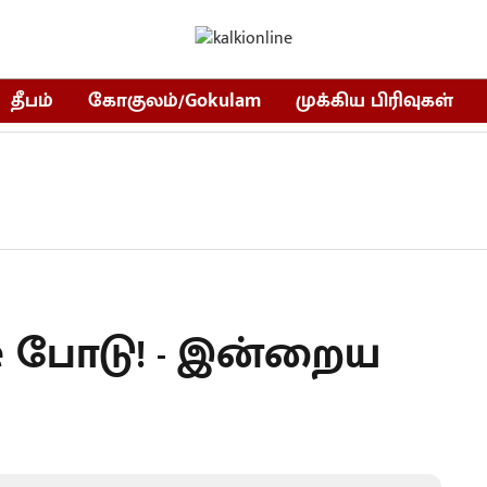
தீபம்
கோகுலம்/Gokulam
முக்கிய பிரிவுகள்
le போடு! - இன்றைய