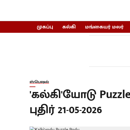
முகப்பு
கல்கி
மங்கையர் மலர்
ஸ்பெஷல்
'கல்கி'யோடு Puzz
புதிர் 21-05-2026