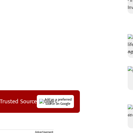
Trusted Source
Add as a preferred
source on Google
Advertisement