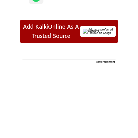
Add KalkiOnline As A
Add as a preferred
source on Google
Trusted Source
Advertisement