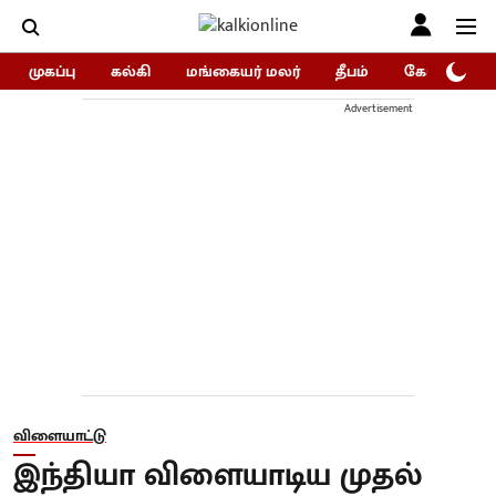
முகப்பு
கல்கி
மங்கையர் மலர்
தீபம்
கோகுலம்/Go
Advertisement
விளையாட்டு
இந்தியா விளையாடிய முதல்