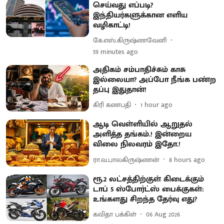
செய்வது எப்படி?
இந்தியர்களுக்கான எளிய
வழிகாட்டி!
கே.எஸ்.கிருஷ்ணவேனி
59 minutes ago
அதிகம் சம்பாதிச்சும் காசு
இல்லையா? அப்போ நீங்க பண்ற
தப்பு இதுதான்!
கிரி கணபதி
1 hour ago
ஆடி வெள்ளியில் ஆறுதல்
அளித்த தங்கம்.! இன்றைய
விலை நிலவரம் இதோ.!
ரா.வ.பாலகிருஷ்ணன்
8 hours ago
ரூ.2 லட்சத்திற்குள் கிடைக்கும்
டாப் 5 ஸ்போர்ட்ஸ் பைக்குகள்:
உங்களது சிறந்த தேர்வு எது?
கவிதா பக்கிள்
06 Aug 2026