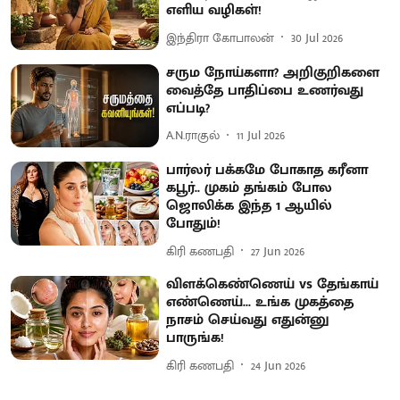
எளிய வழிகள்!
இந்திரா கோபாலன்
30 Jul 2026
சரும நோய்களா? அறிகுறிகளை
வைத்தே பாதிப்பை உணர்வது
எப்படி?
A.N.ராகுல்
11 Jul 2026
பார்லர் பக்கமே போகாத கரீனா
கபூர்.. முகம் தங்கம் போல
ஜொலிக்க இந்த 1 ஆயில்
போதும்!
கிரி கணபதி
27 Jun 2026
விளக்கெண்ணெய் vs தேங்காய்
எண்ணெய்... உங்க முகத்தை
நாசம் செய்வது எதுன்னு
பாருங்க!
கிரி கணபதி
24 Jun 2026