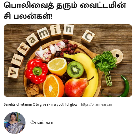
பொலிவைத் தரும் வைட்டமின்
சி பலன்கள்!
Benefits of vitamin C to give skin a youthful glow
https://pharmeasy.in
சேலம் சுபா