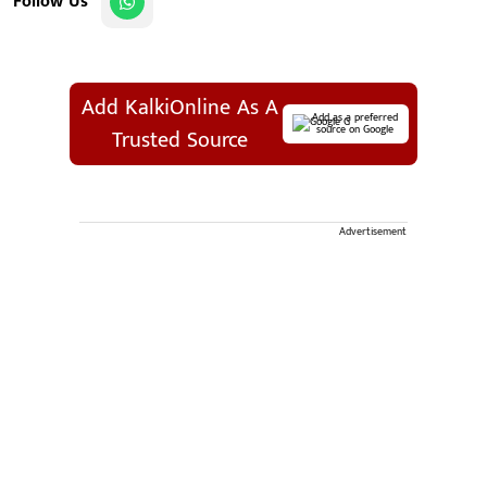
Follow Us
Add KalkiOnline As A
Add as a preferred
source on Google
Trusted Source
Advertisement