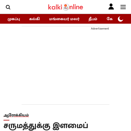
முகப்பு
கல்கி
மங்கையர் மலர்
தீபம்
கோகுலம்/Go
Advertisement
ஆரோக்கியம்
சருமத்துக்கு இளமைப்