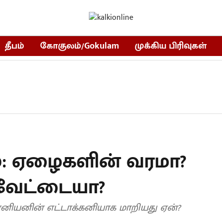
தீபம்
கோகுலம்/Gokulam
முக்கிய பிரிவுகள்
ரம்: ஏழைகளின் வரமா?
 வேட்டையா?
ானியனின் எட்டாக்கனியாக மாறியது ஏன்?