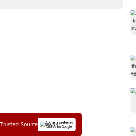
Trusted Source
Add as a preferred
source on Google