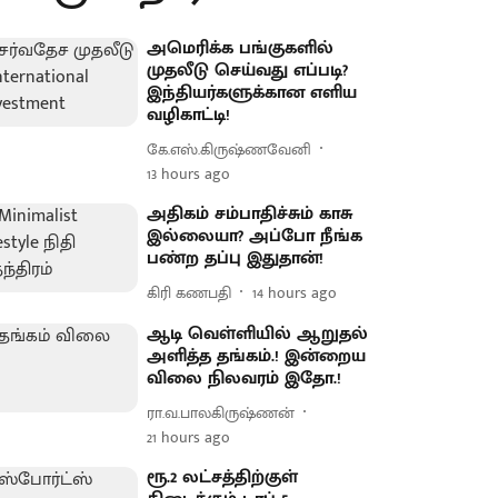
அமெரிக்க பங்குகளில்
முதலீடு செய்வது எப்படி?
இந்தியர்களுக்கான எளிய
வழிகாட்டி!
கே.எஸ்.கிருஷ்ணவேனி
13 hours ago
அதிகம் சம்பாதிச்சும் காசு
இல்லையா? அப்போ நீங்க
பண்ற தப்பு இதுதான்!
கிரி கணபதி
14 hours ago
ஆடி வெள்ளியில் ஆறுதல்
அளித்த தங்கம்.! இன்றைய
விலை நிலவரம் இதோ.!
ரா.வ.பாலகிருஷ்ணன்
21 hours ago
ரூ.2 லட்சத்திற்குள்