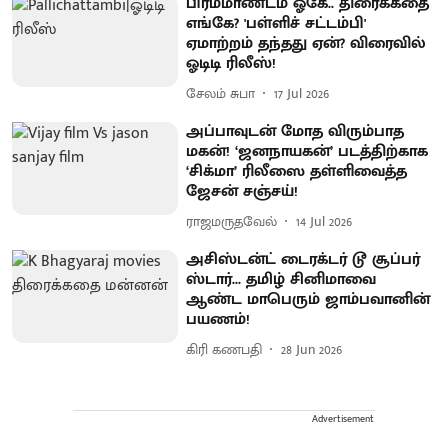
பிரம்மாண்டம் ஓகே.. திரைக்கதை
எங்கே? 'பள்ளிச் சட்டம்பி'
ஏமாற்றம் தந்தது ஏன்? விரைவில்
ஓடிடி ரிலீஸ்!
சேலம் சுபா
17 Jul 2026
அப்பாவுடன் மோத விரும்பாத
மகன்! ‘ஜனநாயகன்’ படத்திற்காக
‘சிக்மா’ ரிலீஸை தள்ளிவைத்த
ஜேசன் சஞ்சய்!
ராஜமருதவேல்
14 Jul 2026
அசிஸ்டன்ட் டைரக்டர் டூ சூப்பர்
ஸ்டார்... தமிழ் சினிமாவை
ஆண்ட மாபெரும் ஜாம்பவானின்
பயணம்!
கிரி கணபதி
28 Jun 2026
Advertisement