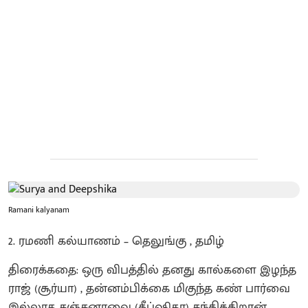
Ramani kalyanam
2. ரமணி கல்யாணம் – தெலுங்கு , தமிழ்
திரைக்கதை: ஒரு விபத்தில் தனது கால்களை இழந்த
ராஜ் (சூர்யா) , தன்னம்பிக்கை மிகுந்த கண் பார்வை
இல்லாத சஞ்சனாவை (தீப்ஷிகா) சந்திக்கிறான்.