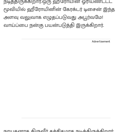
நடித்திருக்கிறார்.ஒரு ஹீரோயின் ஓரியண்ட்டட்
மூவியில் ஹீரோயினின் கேரக்டர் டிசைன் இந்த
அளவு வலுவாக எழுதப்படுவது அபூர்வமே!
வாய்ப்பை நன்கு பயன்படுத்தி இருக்கிறார்.
Advertisement
நாயகனாக திருவீர் கச்சிதமாக நடித்திருக்கிறார்.