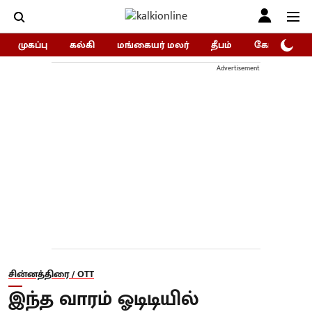
முகப்பு
கல்கி
மங்கையர் மலர்
தீபம்
கோகுலம்/Go
Advertisement
சின்னத்திரை / OTT
இந்த வாரம் ஓடிடியில்