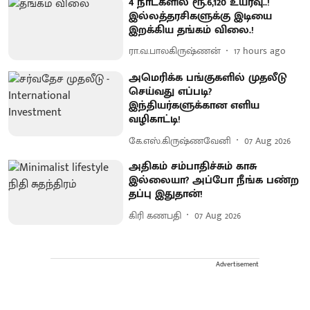
4 நாட்களில் ரூ.6,120 உயர்வு..!
இல்லத்தரசிகளுக்கு இடியை
இறக்கிய தங்கம் விலை.!
ரா.வ.பாலகிருஷ்ணன்
17 hours ago
அமெரிக்க பங்குகளில் முதலீடு
செய்வது எப்படி?
இந்தியர்களுக்கான எளிய
வழிகாட்டி!
கே.எஸ்.கிருஷ்ணவேனி
07 Aug 2026
அதிகம் சம்பாதிச்சும் காசு
இல்லையா? அப்போ நீங்க பண்ற
தப்பு இதுதான்!
கிரி கணபதி
07 Aug 2026
Advertisement