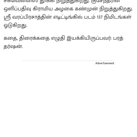
சீக்வென்ஸை தூக்கி நிறுத்துகிறது. குசேந்தரின்
ஒளிப்பதிவு கிராமிய அழகை கண்முன் நிறுத்துகிறது.
ஸ்ரீ வரப்பிரசாத்தின் எடிட்டிங்கில் படம் 137 நிமிடங்கள்
ஓடுகிறது.
கதை, திரைக்கதை எழுதி இயக்கியிருப்பவர்: பரத்
தர்ஷன்.
Advertisement