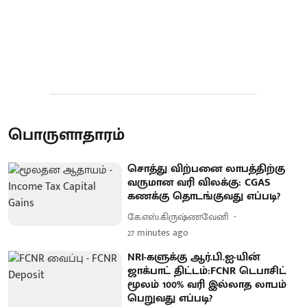
பொருளாதாரம்
சொத்து விற்பனை லாபத்திற்கு
வருமான வரி விலக்கு: CGAS
கணக்கு தொடங்குவது எப்படி?
கே.எஸ்.கிருஷ்ணவேனி
27 minutes ago
NRI-களுக்கு ஆர்.பி.ஐ-யின்
ஜாக்பாட் திட்டம்:FCNR டெபாசிட்
மூலம் 100% வரி இல்லாத லாபம்
பெறுவது எப்படி?