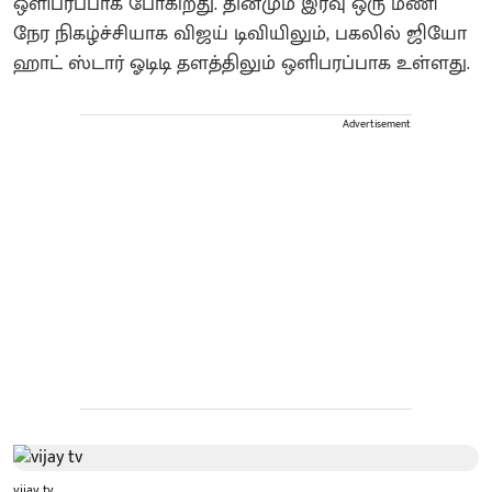
ஒளிபரப்பாக போகிறது. தினமும் இரவு ஒரு மணி
நேர நிகழ்ச்சியாக விஜய் டிவியிலும், பகலில் ஜியோ
ஹாட் ஸ்டார் ஓடிடி தளத்திலும் ஒளிபரப்பாக உள்ளது.
Advertisement
vijay tv