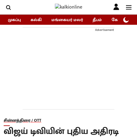
முகப்பு
கல்கி
மங்கையர் மலர்
தீபம்
கோகுலம்/Go
Advertisement
சின்னத்திரை / OTT
விஜய் டிவியின் புதிய அதிரடி