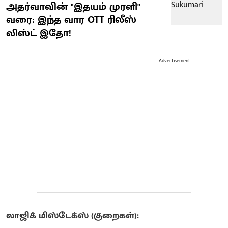
அதர்வாவின் "இதயம் முரளி"
வரை: இந்த வார OTT ரிலீஸ்
லிஸ்ட் இதோ!
Advertisement
லாஜிக் மிஸ்டேக்ஸ் (குறைகள்):