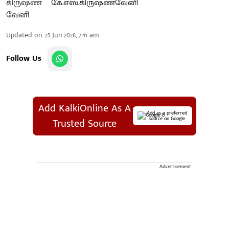
கே.எஸ்.கிருஷ்ணவேனி
Updated on
:
25 Jun 2026, 7:41 am
Follow Us
Add KalkiOnline As A
Add as a preferred
source on Google
Trusted Source
Advertisement