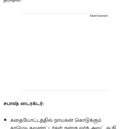
Advertisement
சபாஷ் டைரக்டர்:
கதையோட்டத்தில் நாயகன் கொடுக்கும்
காமெடி கவுண்ட்டர்கள் நன்கு ஒர்க் அவுட் ஆகி