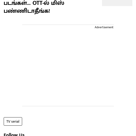
படங்கள்... OTT-ல் மிஸ்
பண்ணிடாதீங்க!
Advertisement
TV serial
Follow Us