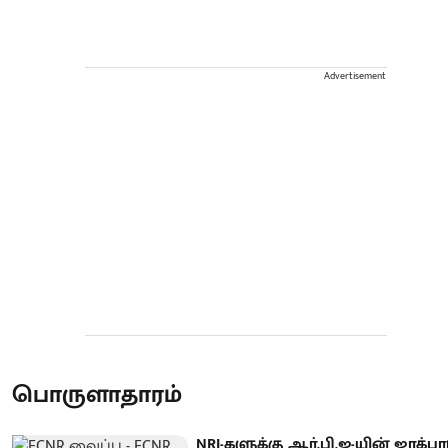
Advertisement
பொருளாதாரம்
NRI-களுக்கு ஆர்.பி.ஐ-யின் ஜாக்பா