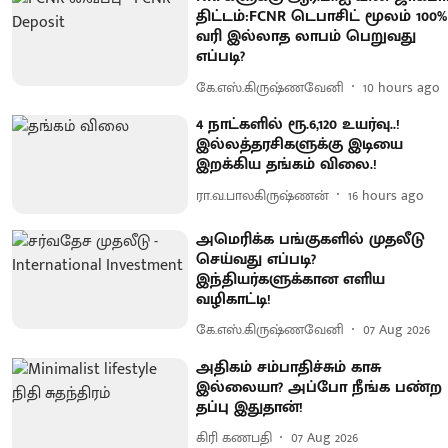
திட்டம்:FCNR டெபாசிட் மூலம் 100%
வரி இல்லாத லாபம் பெறுவது
எப்படி?
கே.எஸ்.கிருஷ்ணவேனி
10 hours ago
4 நாட்களில் ரூ.6,120 உயர்வு..!
இல்லத்தரசிகளுக்கு இடியை
இறக்கிய தங்கம் விலை.!
ரா.வ.பாலகிருஷ்ணன்
16 hours ago
அமெரிக்க பங்குகளில் முதலீடு
செய்வது எப்படி?
இந்தியர்களுக்கான எளிய
வழிகாட்டி!
கே.எஸ்.கிருஷ்ணவேனி
07 Aug 2026
அதிகம் சம்பாதிச்சும் காசு
இல்லையா? அப்போ நீங்க பண்ற
தப்பு இதுதான்!
கிரி கணபதி
07 Aug 2026