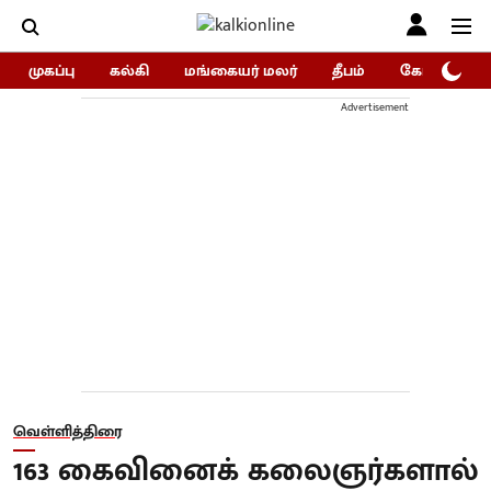
முகப்பு
கல்கி
மங்கையர் மலர்
தீபம்
கோகுலம்/Go
Advertisement
வெள்ளித்திரை
163 கைவினைக் கலைஞர்களால்