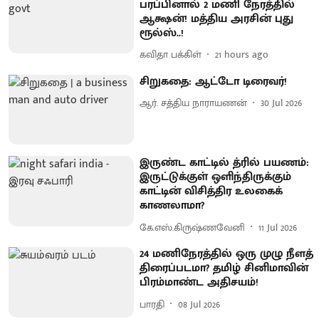
பரப்பினால் 2 மணி நேரத்தில்
ஆக்ஷன்! மத்திய அரசின் புது
ரூல்ஸ்..!
கவிதா பக்கிள்
21 hours ago
சிறுகதை: ஆட்டோ டிரைவர்!
ஆர். சத்திய நாராயணன்
30 Jul 2026
இருண்ட காட்டில் த்ரில் பயணம்:
இருட்டுக்குள் ஒளிந்திருக்கும்
காட்டின் விசித்திர உலகைக்
காணலாமா?
கே.எஸ்.கிருஷ்ணவேனி
11 Jul 2026
24 மணிநேரத்தில் ஒரு முழு நீளத்
திரைப்படமா? தமிழ் சினிமாவின்
பிரம்மாண்ட அதிசயம்!
பாரதி
08 Jul 2026