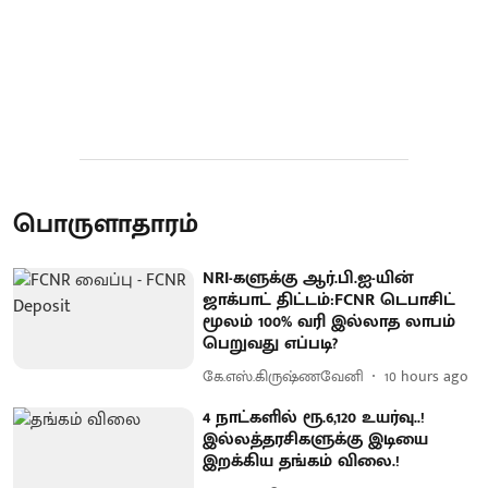
பொருளாதாரம்
NRI-களுக்கு ஆர்.பி.ஐ-யின்
ஜாக்பாட் திட்டம்:FCNR டெபாசிட்
மூலம் 100% வரி இல்லாத லாபம்
பெறுவது எப்படி?
கே.எஸ்.கிருஷ்ணவேனி
10 hours ago
4 நாட்களில் ரூ.6,120 உயர்வு..!
இல்லத்தரசிகளுக்கு இடியை
இறக்கிய தங்கம் விலை.!