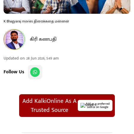
K Bhagyaraj movies திரைக்கதை மன்னன்
கிரி கணபதி
Updated on
:
28 Jun 2026, 5:49 am
Follow Us
Add KalkiOnline As A
Add as a preferred
source on Google
Trusted Source