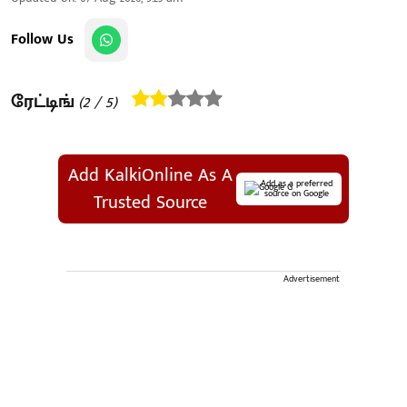
Follow Us
ரேட்டிங்
(
2
/ 5)
Add KalkiOnline As A
Add as a preferred
source on Google
Trusted Source
Advertisement