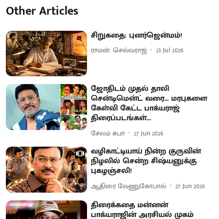
Other Articles
சிறுகதை: புனர்ஜென்மம்!
ராமன். செல்வராஜ்
23 Jul 2026
ஜோதிடம் முதல் தாலி
சென்டிமென்ட் வரை... மரபுகளை
கேள்வி கேட்ட பாக்யராஜ்
திரைப்படங்கள்...
சேலம் சுபா
27 Jun 2026
வழிகாட்டியாய் நின்ற குருவின்
நிழலில் சென்ற சிஷ்யனுக்கு
புகழஞ்சலி!
ஆதிரை வேணுகோபால்
27 Jun 2026
திரைக்கதை மன்னன்
பாக்யராஜின் அரசியல் முகம்