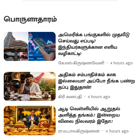
பொருளாதாரம்
அமெரிக்க பங்குகளில் முதலீடு
செய்வது எப்படி?
இந்தியர்களுக்கான எளிய
வழிகாட்டி!
கே.எஸ்.கிருஷ்ணவேனி
4 hours ago
அதிகம் சம்பாதிச்சும் காசு
இல்லையா? அப்போ நீங்க பண்ற
தப்பு இதுதான்!
கிரி கணபதி
4 hours ago
ஆடி வெள்ளியில் ஆறுதல்
அளித்த தங்கம்.! இன்றைய
விலை நிலவரம் இதோ.!
ரா.வ.பாலகிருஷ்ணன்
11 hours ago