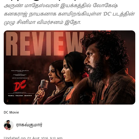
அருண் மாதேஸ்வரன் இயக்கத்தில் லோகேஷ்
கனகராஜ் நாயகனாக களமிறங்கியுள்ள 'DC' படத்தின்
முழு சினிமா விமர்சனம் இதோ.
DC Movie
ராகவ்குமார்
Updated on
:
07 Aug 2026, 9:23 am