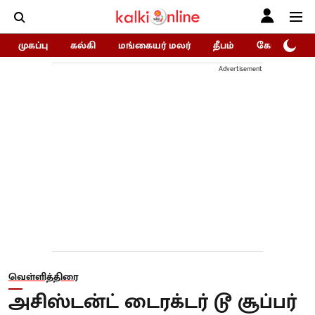
முகப்பு
கல்கி
மங்கையர் மலர்
தீபம்
கோகுலம்/Go
Advertisement
வெள்ளித்திரை
அசிஸ்டன்ட் டைரக்டர் டூ சூப்பர்