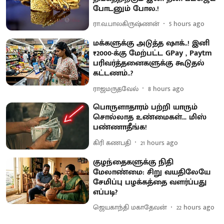
போடனும் போல.!
ரா.வ.பாலகிருஷ்ணன்
5 hours ago
மக்களுக்கு அடுத்த ஷாக்..! இனி
₹2000-க்கு மேற்பட்ட GPay , Paytm
பரிவர்த்தனைகளுக்கு கூடுதல்
கட்டணம்..?
ராஜமருதவேல்
8 hours ago
பொருளாதாரம் பற்றி யாரும்
சொல்லாத உண்மைகள்... மிஸ்
பண்ணாதீங்க!
கிரி கணபதி
21 hours ago
குழந்தைகளுக்கு நிதி
மேலாண்மை: சிறு வயதிலேயே
சேமிப்பு பழக்கத்தை வளர்ப்பது
எப்படி?
ஜெயகாந்தி மகாதேவன்
22 hours ago