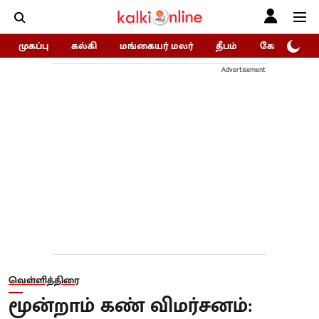
முகப்பு
கல்கி
மங்கையர் மலர்
தீபம்
கோகுலம்/Go
Advertisement
வெள்ளித்திரை
மூன்றாம் கண் விமர்சனம்: