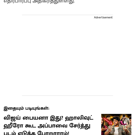
எதிர்பார்ப்பு அதிகரித்துள்ளது.
Advertisement
இதையும் படியுங்கள்:
விஜய் பையனா இது? ஹாலிவுட்
ஹீரோ கூட அப்பாவை சேர்த்து
படம் எடுக்க போறாராம்!