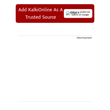
Add KalkiOnline As A
Add as a preferred
source on Google
Trusted Source
Advertisement