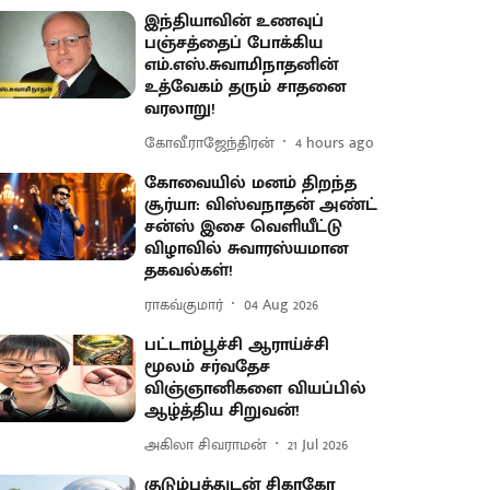
இந்தியாவின் உணவுப்
பஞ்சத்தைப் போக்கிய
எம்.எஸ்.சுவாமிநாதனின்
உத்வேகம் தரும் சாதனை
வரலாறு!
கோவீ.ராஜேந்திரன்
4 hours ago
கோவையில் மனம் திறந்த
சூர்யா: விஸ்வநாதன் அண்ட்
சன்ஸ் இசை வெளியீட்டு
விழாவில் சுவாரஸ்யமான
தகவல்கள்!
ராகவ்குமார்
04 Aug 2026
பட்டாம்பூச்சி ஆராய்ச்சி
மூலம் சர்வதேச
விஞ்ஞானிகளை வியப்பில்
ஆழ்த்திய சிறுவன்!
அகிலா சிவராமன்
21 Jul 2026
குடும்பத்துடன் சிகாகோ