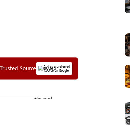
Trusted Source
Add as a preferred
source on Google
Advertisement