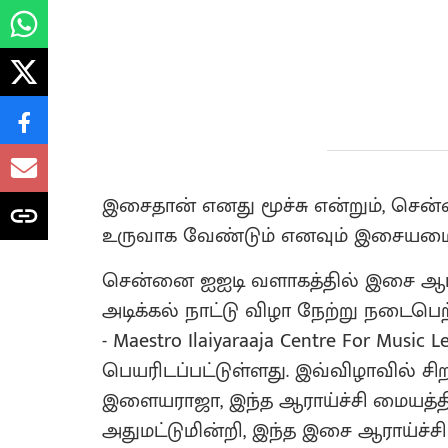
இசைதான் எனது மூச்சு என்றும், செ
உருவாக வேண்டும் எனவும் இசையமைப
சென்னை ஐஐடி வளாகத்தில் இசை ஆரா
அடிக்கல் நாட்டு விழா நேற்று நடைபெற
- Maestro Ilaiyaraaja Centre For Music 
பெயரிடப்பட்டுள்ளது. இவ்விழாவில் சி
இளையராஜா, இந்த ஆராய்ச்சி மையத்தி
அதுமட்டுமின்றி, இந்த இசை ஆராய்ச்ச