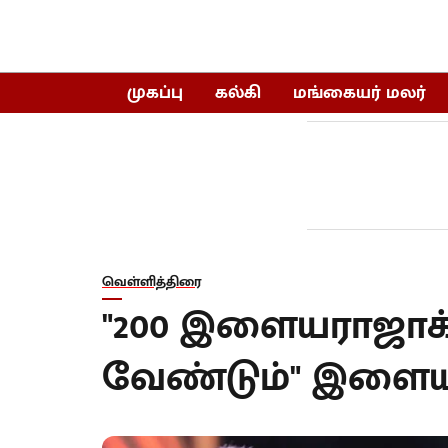
முகப்பு
கல்கி
மங்கையர் மலர்
வெள்ளித்திரை
"200 இளையராஜாக
வேண்டும்" இளையர