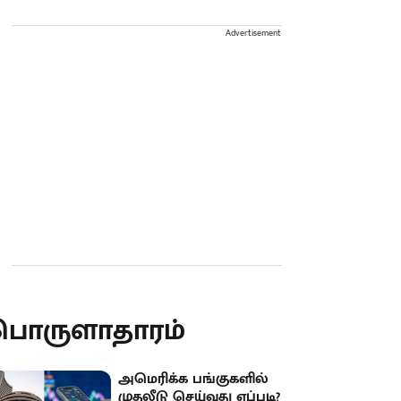
Advertisement
பொருளாதாரம்
அமெரிக்க பங்குகளில்
முதலீடு செய்வது எப்படி?