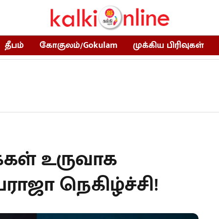
தீபம்
கோகுலம்/Gokulam
முக்கிய பிரிவுகள்
்கள் உருவாக
ாஜா நெகிழ்ச்சி!