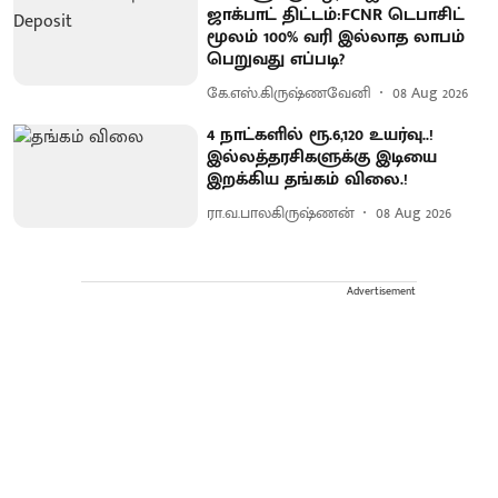
ஜாக்பாட் திட்டம்:FCNR டெபாசிட்
மூலம் 100% வரி இல்லாத லாபம்
பெறுவது எப்படி?
கே.எஸ்.கிருஷ்ணவேனி
08 Aug 2026
4 நாட்களில் ரூ.6,120 உயர்வு..!
இல்லத்தரசிகளுக்கு இடியை
இறக்கிய தங்கம் விலை.!
ரா.வ.பாலகிருஷ்ணன்
08 Aug 2026
Advertisement