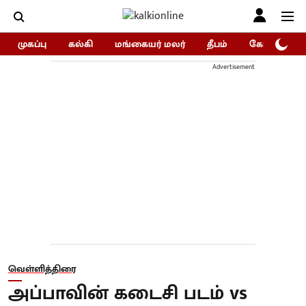
முகப்பு
கல்கி
மங்கையர் மலர்
தீபம்
கோகுலம்/Go
Advertisement
வெள்ளித்திரை
அப்பாவின் கடைசி படம் vs