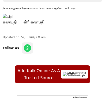
Jananayagan vs Sigma release date பாக்ஸ் ஆபீஸ்
AI Image
கிரி கணபதி
Updated on
:
04 Jul 2026, 4:59 am
Follow Us
Add KalkiOnline As A
Add as a preferred
source on Google
Trusted Source
Advertisement