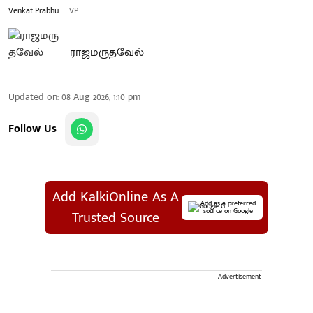
Venkat Prabhu
VP
ராஜமருதவேல்
Updated on
:
08 Aug 2026, 1:10 pm
Follow Us
Add KalkiOnline As A
Add as a preferred
source on Google
Trusted Source
Advertisement