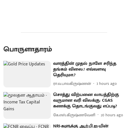
பொருளாதாரம்
வாரத்தின் முதல் நாளே சரிந்த
தங்கம் விலை.! எவ்வளவு
தெரியுமா.?
ரா.வ.பாலகிருஷ்ணன்
3 hours ago
சொத்து விற்பனை லாபத்திற்கு
வருமான வரி விலக்கு: CGAS
கணக்கு தொடங்குவது எப்படி?
கே.எஸ்.கிருஷ்ணவேனி
20 hours ago
NRI-களுக்கு ஆர்.பி.ஐ-யின்