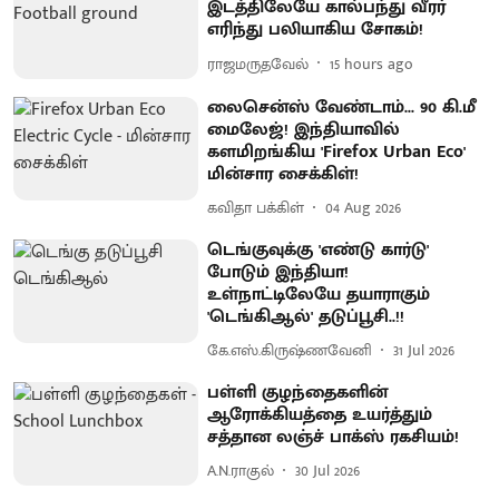
இடத்திலேயே கால்பந்து வீரர்
எரிந்து பலியாகிய சோகம்!
ராஜமருதவேல்
15 hours ago
லைசென்ஸ் வேண்டாம்... 90 கி.மீ
மைலேஜ்! இந்தியாவில்
களமிறங்கிய 'Firefox Urban Eco'
மின்சார சைக்கிள்!
கவிதா பக்கிள்
04 Aug 2026
டெங்குவுக்கு 'எண்டு கார்டு'
போடும் இந்தியா!
உள்நாட்டிலேயே தயாராகும்
'டெங்கிஆல்' தடுப்பூசி..!!
கே.எஸ்.கிருஷ்ணவேனி
31 Jul 2026
பள்ளி குழந்தைகளின்
ஆரோக்கியத்தை உயர்த்தும்
சத்தான லஞ்ச் பாக்ஸ் ரகசியம்!
A.N.ராகுல்
30 Jul 2026