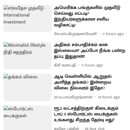
அமெரிக்க பங்குகளில் முதலீடு
செய்வது எப்படி?
இந்தியர்களுக்கான எளிய
வழிகாட்டி!
கே.எஸ்.கிருஷ்ணவேனி
11 hours ago
அதிகம் சம்பாதிச்சும் காசு
இல்லையா? அப்போ நீங்க பண்ற
தப்பு இதுதான்!
கிரி கணபதி
11 hours ago
ஆடி வெள்ளியில் ஆறுதல்
அளித்த தங்கம்.! இன்றைய
விலை நிலவரம் இதோ.!
ரா.வ.பாலகிருஷ்ணன்
18 hours ago
ரூ.2 லட்சத்திற்குள் கிடைக்கும்
டாப் 5 ஸ்போர்ட்ஸ் பைக்குகள்:
உங்களது சிறந்த தேர்வு எது?
கவிதா பக்கிள்
06 Aug 2026