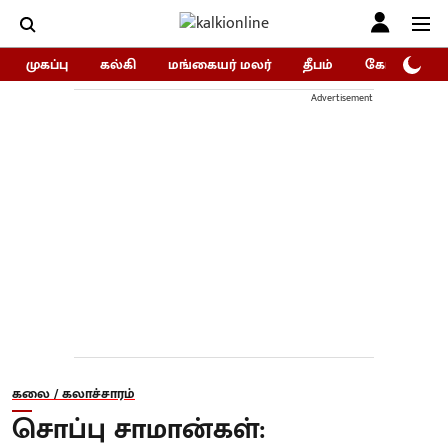
முகப்பு
கல்கி
மங்கையர் மலர்
தீபம்
கோகுலம்/Go
Advertisement
கலை / கலாச்சாரம்
சொப்பு சாமான்கள்: