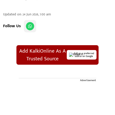
Updated on
:
24 Jun 2026, 7:00 am
Follow Us
Add KalkiOnline As A
Add as a preferred
source on Google
Trusted Source
Advertisement