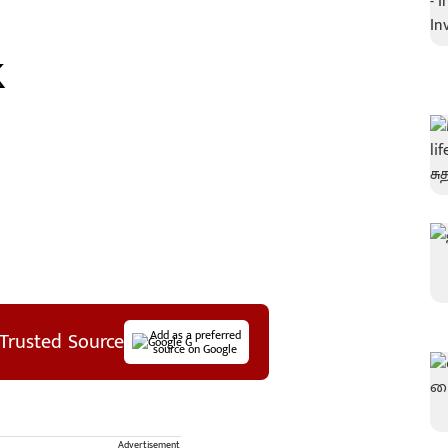
Trusted Source
Add as a preferred
source on Google
Advertisement