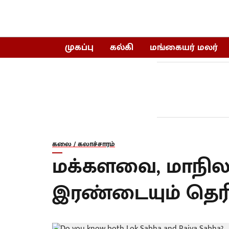
முகப்பு
கல்கி
மங்கையர் மலர்
கலை / கலாச்சாரம்
மக்களவை, மாநி
இரண்டையும் தெரி