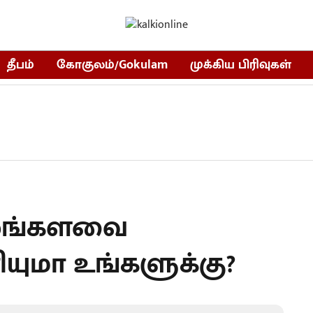
தீபம்
கோகுலம்/Gokulam
முக்கிய பிரிவுகள்
லங்களவை
யுமா உங்களுக்கு?