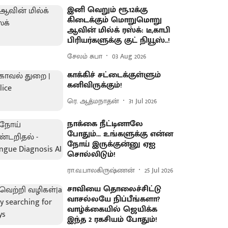
இனி வெறும் ரூ.12க்கு
கிடைக்கும் மொறுமொறு
ஆவின் மில்க் ரஸ்க்: டீ,காபி
பிரியர்களுக்கு குட் நியூஸ்..!
சேலம் சுபா
03 Aug 2026
காக்கிச் சட்டைக்குள்ளும்
கனிவிருக்கும்!
ரெ. ஆத்மநாதன்
31 Jul 2026
நாக்கை நீட்டினாலே
போதும்... உங்களுக்கு என்ன
நோய் இருக்குன்னு ஏஐ
சொல்லிடும்!
ரா.வ.பாலகிருஷ்ணன்
25 Jul 2026
சாவியை தொலைச்சிட்டு
வாசல்லயே நிப்பீங்களா?
வாழ்க்கையில் ஜெயிக்க
இந்த 2 ரகசியம் போதும்!