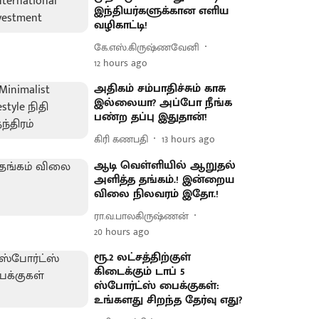
இந்தியர்களுக்கான எளிய
வழிகாட்டி!
கே.எஸ்.கிருஷ்ணவேனி
12 hours ago
அதிகம் சம்பாதிச்சும் காசு
இல்லையா? அப்போ நீங்க
பண்ற தப்பு இதுதான்!
கிரி கணபதி
13 hours ago
ஆடி வெள்ளியில் ஆறுதல்
அளித்த தங்கம்.! இன்றைய
விலை நிலவரம் இதோ.!
ரா.வ.பாலகிருஷ்ணன்
20 hours ago
ரூ.2 லட்சத்திற்குள்
கிடைக்கும் டாப் 5
ஸ்போர்ட்ஸ் பைக்குகள்:
உங்களது சிறந்த தேர்வு எது?