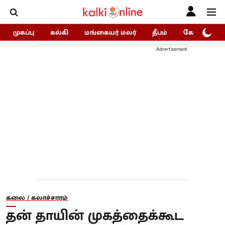
முகப்பு
கல்கி
மங்கையர் மலர்
தீபம்
கோகுலம்/Go
Advertisement
கலை / கலாச்சாரம்
தன் தாயின் முகத்தைக்கூட