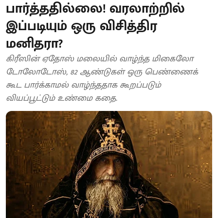
பார்த்ததில்லை! வரலாற்றில்
இப்படியும் ஒரு விசித்திர
மனிதரா?
கிரீஸின் ஏதோஸ் மலையில் வாழ்ந்த மிகைலோ
டோலோடோஸ், 82 ஆண்டுகள் ஒரு பெண்ணைக்
கூட பார்க்காமல் வாழ்ந்ததாக கூறப்படும்
வியப்பூட்டும் உண்மை கதை.