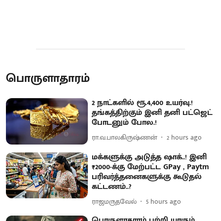
பொருளாதாரம்
2 நாட்களில் ரூ.4,400 உயர்வு.!
தங்கத்திற்கும் இனி தனி பட்ஜெட்
போடனும் போல.!
ரா.வ.பாலகிருஷ்ணன்
2 hours ago
மக்களுக்கு அடுத்த ஷாக்..! இனி
₹2000-க்கு மேற்பட்ட GPay , Paytm
பரிவர்த்தனைகளுக்கு கூடுதல்
கட்டணம்..?
ராஜமருதவேல்
5 hours ago
பொருளாதாரம் பற்றி யாரும்