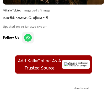
Mihailo Tolotos
Image credit: AI Image
மணிமேகலை பெரியசாமி
Updated on
:
03 Jun 2026, 5:40 am
Follow Us
Add KalkiOnline As A
Add as a preferred
source on Google
Trusted Source
Advertisement