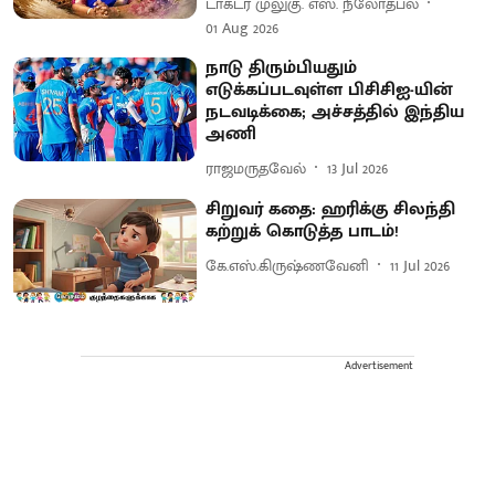
டாக்டர் முலுகு. எஸ். நீலோத்பல்
01 Aug 2026
நாடு திரும்பியதும்
எடுக்கப்படவுள்ள பிசிசிஐ-யின்
நடவடிக்கை; அச்சத்தில் இந்திய
அணி
ராஜமருதவேல்
13 Jul 2026
சிறுவர் கதை: ஹரிக்கு சிலந்தி
கற்றுக் கொடுத்த பாடம்!
கே.எஸ்.கிருஷ்ணவேனி
11 Jul 2026
Advertisement