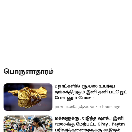
பொருளாதாரம்
2 நாட்களில் ரூ.4,400 உயர்வு.!
தங்கத்திற்கும் இனி தனி பட்ஜெட்
போடனும் போல.!
ரா.வ.பாலகிருஷ்ணன்
2 hours ago
மக்களுக்கு அடுத்த ஷாக்..! இனி
₹2000-க்கு மேற்பட்ட GPay , Paytm
பரிவர்த்தனைகளுக்கு கூடுதல்