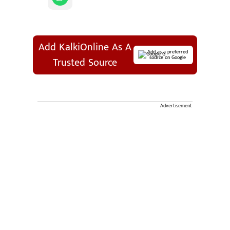
Add KalkiOnline As A
Add as a preferred
source on Google
Trusted Source
Advertisement