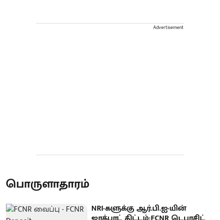
Advertisement
பொருளாதாரம்
NRI-களுக்கு ஆர்.பி.ஐ-யின்
ஜாக்பாட் திட்டம்:FCNR டெபாசிட்