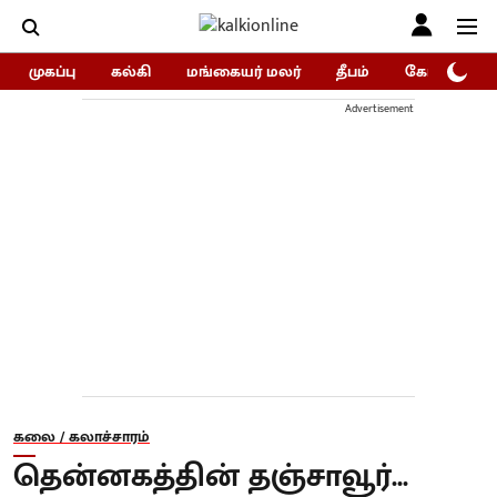
முகப்பு
கல்கி
மங்கையர் மலர்
தீபம்
கோகுலம்/Go
Advertisement
கலை / கலாச்சாரம்
தென்னகத்தின் தஞ்சாவூர்...