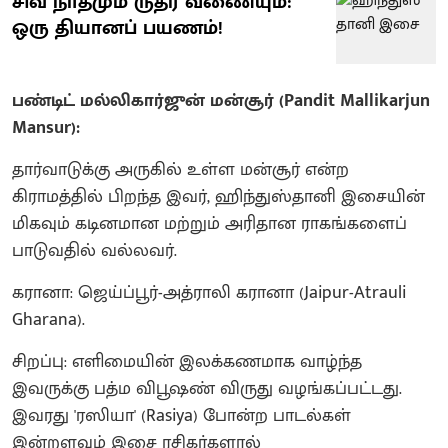
சிவ நாதமும் ருத்ர வீணையும்:
ஒரு தியானப் பயணம்!
பண்டிட் மல்லிகார்ஜுன் மன்சூர் (Pandit Mallikarjun
Mansur):
தார்வாடுக்கு அருகில் உள்ள மன்சூர் என்ற
கிராமத்தில் பிறந்த இவர், ஹிந்துஸ்தானி இசையின்
மிகவும் கடினமான மற்றும் அரிதான ராகங்களைப்
பாடுவதில் வல்லவர்.
கரானா: ஜெய்ப்பூர்-அத்ராலி கரானா (Jaipur-Atrauli
Gharana).
சிறப்பு: எளிமையின் இலக்கணமாக வாழ்ந்த
இவருக்கு பத்ம விபூஷண் விருது வழங்கப்பட்டது.
இவரது 'ரஸியா' (Rasiya) போன்ற பாடல்கள்
இன்றளவும் இசை ரசிகர்களால்