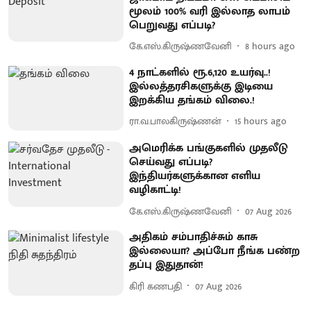
மூலம் 100% வரி இல்லாத லாபம்
பெறுவது எப்படி?
கே.எஸ்.கிருஷ்ணவேனி
8 hours ago
4 நாட்களில் ரூ.6,120 உயர்வு..!
இல்லத்தரசிகளுக்கு இடியை
இறக்கிய தங்கம் விலை.!
ரா.வ.பாலகிருஷ்ணன்
15 hours ago
அமெரிக்க பங்குகளில் முதலீடு
செய்வது எப்படி?
இந்தியர்களுக்கான எளிய
வழிகாட்டி!
கே.எஸ்.கிருஷ்ணவேனி
07 Aug 2026
அதிகம் சம்பாதிச்சும் காசு
இல்லையா? அப்போ நீங்க பண்ற
தப்பு இதுதான்!
கிரி கணபதி
07 Aug 2026