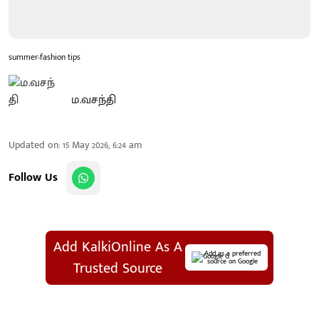
summer-fashion tips
ம.வசந்தி
Updated on
:
15 May 2026, 6:24 am
Follow Us
Add KalkiOnline As A
Add as a preferred
source on Google
Trusted Source