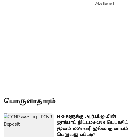
Advertisement
பொருளாதாரம்
NRI-களுக்கு ஆர்.பி.ஐ-யின்
ஜாக்பாட் திட்டம்:FCNR டெபாசிட்
மூலம் 100% வரி இல்லாத லாபம்
பெறுவது எப்படி?