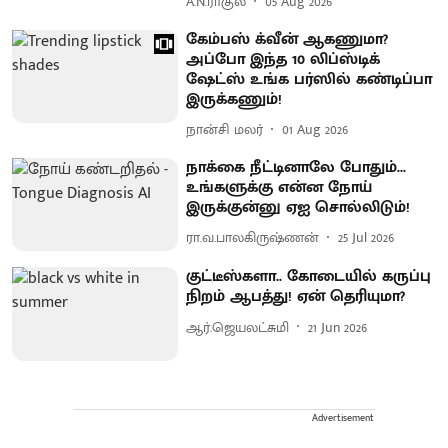
A.N.ராகுல்
05 Aug 2026
கேம்பஸ் க்வீன் ஆகணுமா?
அப்போ இந்த 10 லிப்ஸ்டிக்
ஷேட்ஸ் உங்க பர்ஸில் கண்டிப்பா
இருக்கணும்!
நான்சி மலர்
01 Aug 2026
நாக்கை நீட்டினாலே போதும்...
உங்களுக்கு என்ன நோய்
இருக்குன்னு ஏஐ சொல்லிடும்!
ரா.வ.பாலகிருஷ்ணன்
25 Jul 2026
குட்டீஸ்களா.. கோடையில் கருப்பு
நிறம் ஆபத்து! ஏன் தெரியுமா?
ஆர்.ஜெயலட்சுமி
21 Jun 2026
Advertisement