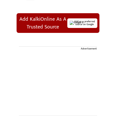
Add KalkiOnline As A
Add as a preferred
source on Google
Trusted Source
Advertisement