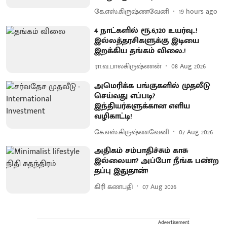
கே.எஸ்.கிருஷ்ணவேனி
19 hours ago
4 நாட்களில் ரூ.6,120 உயர்வு..!
இல்லத்தரசிகளுக்கு இடியை
இறக்கிய தங்கம் விலை.!
ரா.வ.பாலகிருஷ்ணன்
08 Aug 2026
அமெரிக்க பங்குகளில் முதலீடு
செய்வது எப்படி?
இந்தியர்களுக்கான எளிய
வழிகாட்டி!
கே.எஸ்.கிருஷ்ணவேனி
07 Aug 2026
அதிகம் சம்பாதிச்சும் காசு
இல்லையா? அப்போ நீங்க பண்ற
தப்பு இதுதான்!
கிரி கணபதி
07 Aug 2026
Advertisement