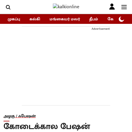
முகப்பு
கல்கி
மங்கையர் மலர்
தீபம்
கோகுலம்/Go
Advertisement
அழகு / ஃபேஷன்
கோடைக்கால பேஷன்