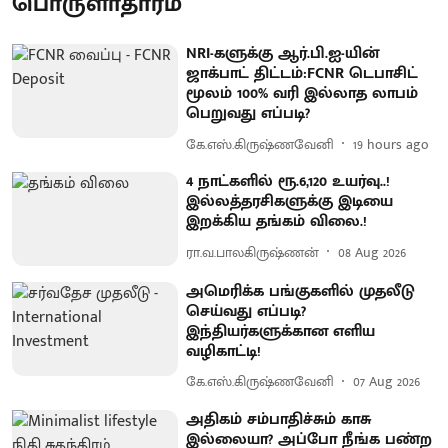
பொருளாதாரம்
NRI-களுக்கு ஆர்.பி.ஐ-யின்
ஜாக்பாட் திட்டம்:FCNR டெபாசிட்
மூலம் 100% வரி இல்லாத லாபம்
பெறுவது எப்படி?
கே.எஸ்.கிருஷ்ணவேனி
19 hours ago
4 நாட்களில் ரூ.6,120 உயர்வு..!
இல்லத்தரசிகளுக்கு இடியை
இறக்கிய தங்கம் விலை.!
ரா.வ.பாலகிருஷ்ணன்
08 Aug 2026
அமெரிக்க பங்குகளில் முதலீடு
செய்வது எப்படி?
இந்தியர்களுக்கான எளிய
வழிகாட்டி!
கே.எஸ்.கிருஷ்ணவேனி
07 Aug 2026
அதிகம் சம்பாதிச்சும் காசு
இல்லையா? அப்போ நீங்க பண்ற