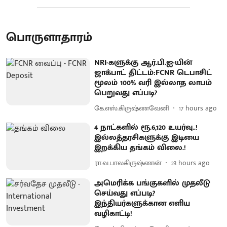
பொருளாதாரம்
NRI-களுக்கு ஆர்.பி.ஐ-யின்
ஜாக்பாட் திட்டம்:FCNR டெபாசிட்
மூலம் 100% வரி இல்லாத லாபம்
பெறுவது எப்படி?
கே.எஸ்.கிருஷ்ணவேனி
17 hours ago
4 நாட்களில் ரூ.6,120 உயர்வு..!
இல்லத்தரசிகளுக்கு இடியை
இறக்கிய தங்கம் விலை.!
ரா.வ.பாலகிருஷ்ணன்
23 hours ago
அமெரிக்க பங்குகளில் முதலீடு
செய்வது எப்படி?
இந்தியர்களுக்கான எளிய
வழிகாட்டி!