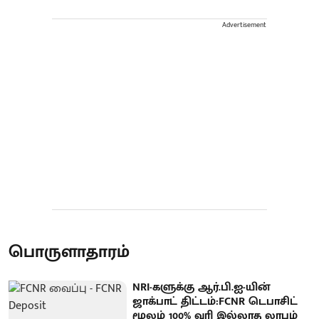
Advertisement
பொருளாதாரம்
NRI-களுக்கு ஆர்.பி.ஐ-யின்
ஜாக்பாட் திட்டம்:FCNR டெபாசிட்
மூலம் 100% வரி இல்லாத லாபம்