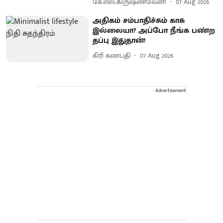
கே.எஸ்.கிருஷ்ணவேனி
07 Aug 2026
அதிகம் சம்பாதிச்சும் காசு
இல்லையா? அப்போ நீங்க பண்ற
தப்பு இதுதான்!
கிரி கணபதி
07 Aug 2026
Advertisement