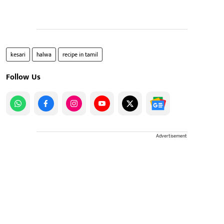
kesari
halwa
recipe in tamil
Follow Us
Advertisement