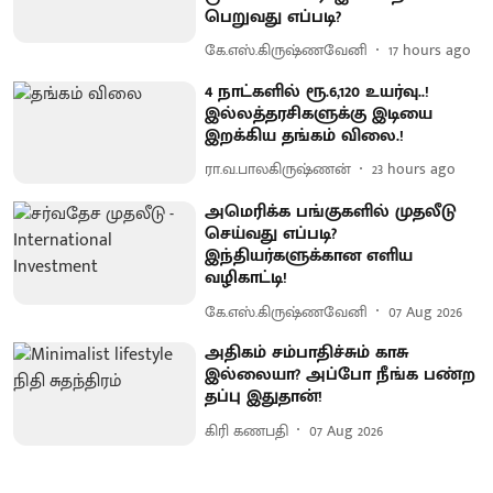
பெறுவது எப்படி?
கே.எஸ்.கிருஷ்ணவேனி
17 hours ago
4 நாட்களில் ரூ.6,120 உயர்வு..!
இல்லத்தரசிகளுக்கு இடியை
இறக்கிய தங்கம் விலை.!
ரா.வ.பாலகிருஷ்ணன்
23 hours ago
அமெரிக்க பங்குகளில் முதலீடு
செய்வது எப்படி?
இந்தியர்களுக்கான எளிய
வழிகாட்டி!
கே.எஸ்.கிருஷ்ணவேனி
07 Aug 2026
அதிகம் சம்பாதிச்சும் காசு
இல்லையா? அப்போ நீங்க பண்ற
தப்பு இதுதான்!
கிரி கணபதி
07 Aug 2026