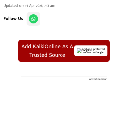
Updated on
:
14 Apr 2026, 7:13 am
Follow Us
Add KalkiOnline As A
Add as a preferred
source on Google
Trusted Source
Advertisement