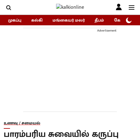
முகப்பு
கல்கி
மங்கையர் மலர்
தீபம்
கோகுலம்/Go
Advertisement
உணவு / சமையல்
பாரம்பரிய சுவையில் கருப்பு