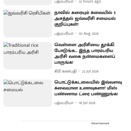
பத்மப்ரியா
22 hours ago
நாவில் கரையும் சுவையில் 5
அசத்தல் ஜவ்வரிசி சமையல்
குறிப்புகள்!
பத்மப்ரியா
02 Aug 2026
வெள்ளை அரிசியை தூக்கி
போடுங்க... இந்த பாரம்பரிய
அரிசி வகை நன்மைகளைப்
பாருங்க!
கிரி கணபதி
22 Jul 2026
பொட்டுக்கடலையில் இவ்வளவு
சுவையான உணவுகளா? மிஸ்
பண்ணாம ட்ரை பண்ணுங்க!
பத்மப்ரியா
18 Jul 2026
Advertisement