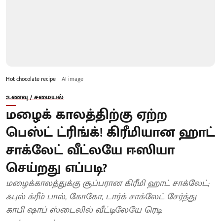
Hot chocolate recipe
AI image
உணவு / சமையல்
மழைக் காலத்திற்கு ஏற்ற
பெஸ்ட் ட்ரிங்க்! கிரீமியான ஹாட்
சாக்லேட் வீட்லயே ஈஸியா
செய்றது எப்படி?
மழைக்காலத்துக்கு சூப்பரான கிரீமி ஹாட் சாக்லேட்;
ஃபுல் க்ரீம் பால், கோகோ, டார்க் சாக்லேட் சேர்த்து
காபி ஷாப் ஸ்டைலில் வீட்டிலேயே ரெடி