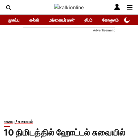
முகப்பு
கல்கி
மங்கையர் மலர்
தீபம்
கோகுலம்/Gokula
Advertisement
உணவு / சமையல்
10 நிமிடத்தில் ஹோட்டல் சுவையில்