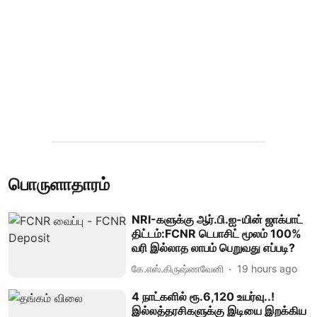
பொருளாதாரம்
NRI-களுக்கு ஆர்.பி.ஐ-யின் ஜாக்பாட்
திட்டம்:FCNR டெபாசிட் மூலம் 100%
வரி இல்லாத லாபம் பெறுவது எப்படி?
கே.எஸ்.கிருஷ்ணவேனி
19 hours ago
4 நாட்களில் ரூ.6,120 உயர்வு..!
இல்லத்தரசிகளுக்கு இடியை இறக்கிய