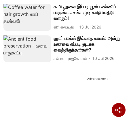
காபி தூளை இப்படி யூஸ் பண்ணிப்
பாருங்க... உங்க முடி காடு மாதிரி
வளரும்!
கிரி கணபதி
13 Jul 2026
ஹாட் பாக்ஸ் இல்லாத காலம்: அன்று
உணவை எப்படி சூடாக
வைத்திருந்தார்கள்?
கல்பனா ராஜகோபால்
10 Jul 2026
Advertisement