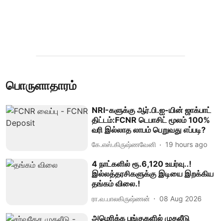
பொருளாதாரம்
NRI-களுக்கு ஆர்.பி.ஐ-யின் ஜாக்பாட்
திட்டம்:FCNR டெபாசிட் மூலம் 100%
வரி இல்லாத லாபம் பெறுவது எப்படி?
கே.எஸ்.கிருஷ்ணவேனி
19 hours ago
4 நாட்களில் ரூ.6,120 உயர்வு..!
இல்லத்தரசிகளுக்கு இடியை இறக்கிய
தங்கம் விலை.!
ரா.வ.பாலகிருஷ்ணன்
08 Aug 2026
அமெரிக்க பங்குகளில் முதலீடு