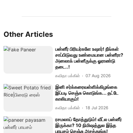
Other Articles
பன்னீர் பிரியர்களே உஷார்! நீங்கள்
சாப்பிடுவது உண்மையான பன்னீரா?
அனலாக் பன்னீருக்கு ஓராண்டு
தடை..!
கவிதா பக்கிள்
07 Aug 2026
இனி சர்க்கரைவள்ளிக்கிழங்கை
இப்படி செஞ்சு கொடுங்க... தட்டே
காலியாகும்!
கவிதா பக்கிள்
18 Jul 2026
ரசமலாய் தோத்துடும்! வீட்ல பன்னீர்
இருக்கா? 10 நிமிஷத்துல இந்த
பாயசம் செஞ்சு அசத்துங்க!