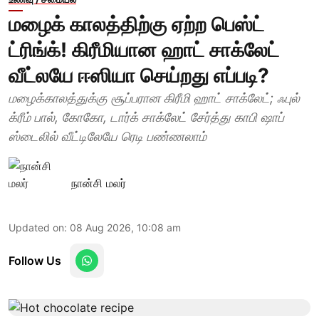
மழைக் காலத்திற்கு ஏற்ற பெஸ்ட்
ட்ரிங்க்! கிரீமியான ஹாட் சாக்லேட்
வீட்லயே ஈஸியா செய்றது எப்படி?
மழைக்காலத்துக்கு சூப்பரான கிரீமி ஹாட் சாக்லேட்; ஃபுல்
க்ரீம் பால், கோகோ, டார்க் சாக்லேட் சேர்த்து காபி ஷாப்
ஸ்டைலில் வீட்டிலேயே ரெடி பண்ணலாம்
நான்சி மலர்
Updated on
:
08 Aug 2026, 10:08 am
Follow Us