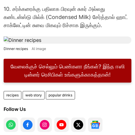
10. சர்க்கரைக்கு பதிலாக பிரவுன் சுகர் அல்லது
கண்டன்ஸ்டு மில்க் (Condensed Milk) சேர்த்தால் ஹாட்
சாக்லேட்டின் சுவை மிகவும் ரிச்சாக இருக்கும்.
Dinner recipes
AI image
வேலைக்குச் செல்லும் பெண்களா நீங்கள்? இந்த ஈஸி
டின்னர் ரெசிபிகள் உங்களுக்காகத்தான்!
recipes
web story
popular drinks
Follow Us