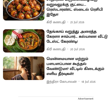
வறுவலுக்கு குட்பை…
ரெஸ்டாரண்ட் ஸ்டைல் ரெசிபி
இதோ!
கிரி கணபதி
25 Jul 2026
தேங்காய் வறுத்து அரைத்த
கேரளா சாம்பார்... கல்யாண வீட்டு
டேஸ்ட் கேரண்டி!
கிரி கணபதி
20 Jul 2026
மென்மையான மற்றும்
பளபளப்பான கூந்தல்
வேண்டுமா? வீட்டில் கிடைக்கும்
எளிய தீர்வுகள்!
இந்திரா கோபாலன்
18 Jul 2026
Advertisement