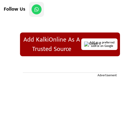
Follow Us
Add KalkiOnline As A
Add as a preferred
source on Google
Trusted Source
Advertisement