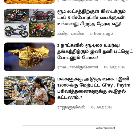
ரூ.2 லட்சத்திற்குள் கிடைக்கும்
டாப் 5 ஸ்போர்ட்ஸ் பைக்குகள்:
உங்களது சிறந்த தேர்வு எது?
கவிதா பக்கிள்
17 hours ago
2 நாட்களில் ரூ.4,400 உயர்வு.!
தங்கத்திற்கும் இனி தனி பட்ஜெட்
போடனும் போல.!
ரா.வ.பாலகிருஷ்ணன்
06 Aug 2026
மக்களுக்கு அடுத்த ஷாக்..! இனி
₹2000-க்கு மேற்பட்ட GPay , Paytm
பரிவர்த்தனைகளுக்கு கூடுதல்
கட்டணம்..?
ராஜமருதவேல்
06 Aug 2026
Advertisement