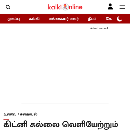
முகப்பு
கல்கி
மங்கையர் மலர்
தீபம்
கோகுலம்/Go
Advertisement
உணவு / சமையல்
கிட்னி கல்லை வெளியேற்றும்