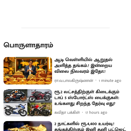
பொருளாதாரம்
ஆடி வெள்ளியில் ஆறுதல்
அளித்த தங்கம்.! இன்றைய
விலை நிலவரம் இதோ.!
ரா.வ.பாலகிருஷ்ணன்
1 minute ago
ரூ.2 லட்சத்திற்குள் கிடைக்கும்
டாப் 5 ஸ்போர்ட்ஸ் பைக்குகள்:
உங்களது சிறந்த தேர்வு எது?
கவிதா பக்கிள்
17 hours ago
2 நாட்களில் ரூ.4,400 உயர்வு.!
தங்கத்திற்கும் இனி தனி பட்ஜெட்