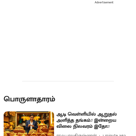
Advertisement
பொருளாதாரம்
ஆடி வெள்ளியில் ஆறுதல்
அளித்த தங்கம்.! இன்றைய
விலை நிலவரம் இதோ.!
ரா.வ.பாலகிருஷ்ணன்
1 minute ago