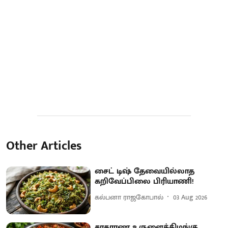
Other Articles
சைட் டிஷ் தேவையில்லாத
கறிவேப்பிலை பிரியாணி!
கல்பனா ராஜகோபால்
03 Aug 2026
சாதாரண உருளைக்கிழங்கு