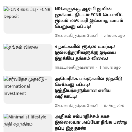
NRI-களுக்கு ஆர்.பி.ஐ-யின்
ஜாக்பாட் திட்டம்:FCNR டெபாசிட்
மூலம் 100% வரி இல்லாத லாபம்
பெறுவது எப்படி?
கே.எஸ்.கிருஷ்ணவேனி
2 hours ago
4 நாட்களில் ரூ.6,120 உயர்வு..!
இல்லத்தரசிகளுக்கு இடியை
இறக்கிய தங்கம் விலை.!
ரா.வ.பாலகிருஷ்ணன்
8 hours ago
அமெரிக்க பங்குகளில் முதலீடு
செய்வது எப்படி?
இந்தியர்களுக்கான எளிய
வழிகாட்டி!
கே.எஸ்.கிருஷ்ணவேனி
07 Aug 2026
அதிகம் சம்பாதிச்சும் காசு
இல்லையா? அப்போ நீங்க பண்ற
தப்பு இதுதான்!