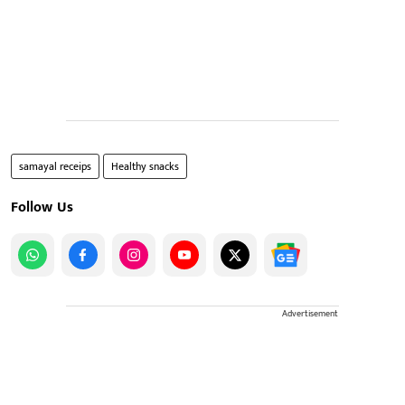
samayal receips
Healthy snacks
Follow Us
Advertisement