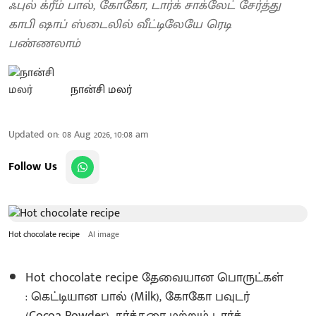
ஃபுல் க்ரீம் பால், கோகோ, டார்க் சாக்லேட் சேர்த்து
காபி ஷாப் ஸ்டைலில் வீட்டிலேயே ரெடி
பண்ணலாம்
நான்சி மலர்
Updated on
:
08 Aug 2026, 10:08 am
Follow Us
Hot chocolate recipe
AI image
Hot chocolate recipe தேவையான பொருட்கள்
: கெட்டியான பால் (Milk), கோகோ பவுடர்
(Cocoa Powder), சர்க்கரை மற்றும் டார்க்