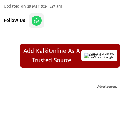
Updated on
:
29 Mar 2024, 5:37 am
Follow Us
Add KalkiOnline As A
Add as a preferred
source on Google
Trusted Source
Advertisement