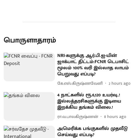
பொருளாதாரம்
NRI-களுக்கு ஆர்.பி.ஐ-யின்
ஜாக்பாட் திட்டம்:FCNR டெபாசிட்
மூலம் 100% வரி இல்லாத லாபம்
பெறுவது எப்படி?
கே.எஸ்.கிருஷ்ணவேனி
2 hours ago
4 நாட்களில் ரூ.6,120 உயர்வு..!
இல்லத்தரசிகளுக்கு இடியை
இறக்கிய தங்கம் விலை.!
ரா.வ.பாலகிருஷ்ணன்
8 hours ago
அமெரிக்க பங்குகளில் முதலீடு
செய்வது எப்படி?