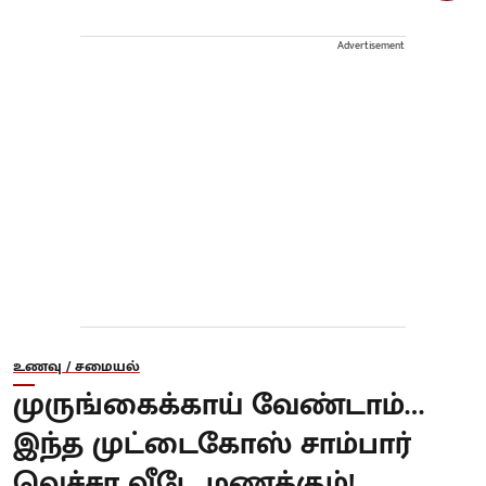
Advertisement
உணவு / சமையல்
முருங்கைக்காய் வேண்டாம்…
இந்த முட்டைகோஸ் சாம்பார்
வெச்சா வீடே மணக்கும்!