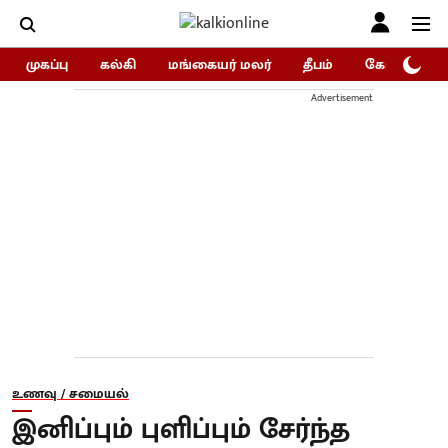
முகப்பு
கல்கி
மங்கையர் மலர்
தீபம்
கோகுலம்/Go
Advertisement
உணவு / சமையல்
இனிப்பும் புளிப்பும் சேர்ந்த