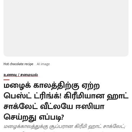
Hot chocolate recipe
AI image
உணவு / சமையல்
மழைக் காலத்திற்கு ஏற்ற
பெஸ்ட் ட்ரிங்க்! கிரீமியான ஹாட்
சாக்லேட் வீட்லயே ஈஸியா
செய்றது எப்படி?
மழைக்காலத்துக்கு சூப்பரான கிரீமி ஹாட் சாக்லேட்;