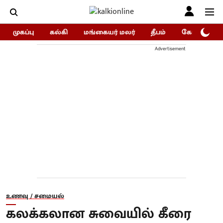
முகப்பு
கல்கி
மங்கையர் மலர்
தீபம்
கோகுலம்/Go
Advertisement
உணவு / சமையல்
கலக்கலான சுவையில் கீரை