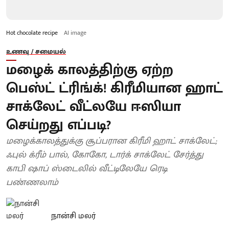
Hot chocolate recipe
AI image
உணவு / சமையல்
மழைக் காலத்திற்கு ஏற்ற
பெஸ்ட் ட்ரிங்க்! கிரீமியான ஹாட்
சாக்லேட் வீட்லயே ஈஸியா
செய்றது எப்படி?
மழைக்காலத்துக்கு சூப்பரான கிரீமி ஹாட் சாக்லேட்;
ஃபுல் க்ரீம் பால், கோகோ, டார்க் சாக்லேட் சேர்த்து
காபி ஷாப் ஸ்டைலில் வீட்டிலேயே ரெடி
பண்ணலாம்
நான்சி மலர்