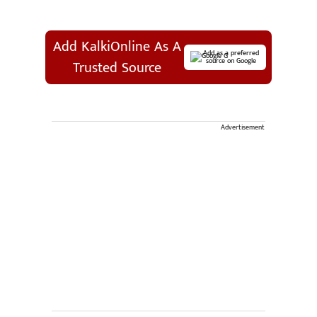
Add KalkiOnline As A
Add as a preferred
source on Google
Trusted Source
Advertisement