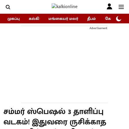
முகப்பு
கல்கி
மங்கையர் மலர்
தீபம்
கோகுலம்/Go
Advertisement
சம்மர் ஸ்பெஷல் 3 தாளிப்பு
வடகம்! இதுவரை ருசிக்காத