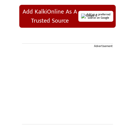
Add KalkiOnline As A
Add as a preferred
source on Google
Trusted Source
Advertisement