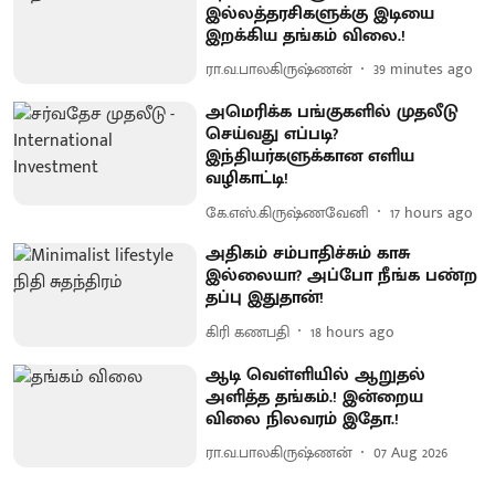
இல்லத்தரசிகளுக்கு இடியை
இறக்கிய தங்கம் விலை.!
ரா.வ.பாலகிருஷ்ணன்
39 minutes ago
அமெரிக்க பங்குகளில் முதலீடு
செய்வது எப்படி?
இந்தியர்களுக்கான எளிய
வழிகாட்டி!
கே.எஸ்.கிருஷ்ணவேனி
17 hours ago
அதிகம் சம்பாதிச்சும் காசு
இல்லையா? அப்போ நீங்க பண்ற
தப்பு இதுதான்!
கிரி கணபதி
18 hours ago
ஆடி வெள்ளியில் ஆறுதல்
அளித்த தங்கம்.! இன்றைய
விலை நிலவரம் இதோ.!
ரா.வ.பாலகிருஷ்ணன்
07 Aug 2026