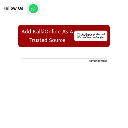
Follow Us
Add KalkiOnline As A
Add as a preferred
source on Google
Trusted Source
Advertisement