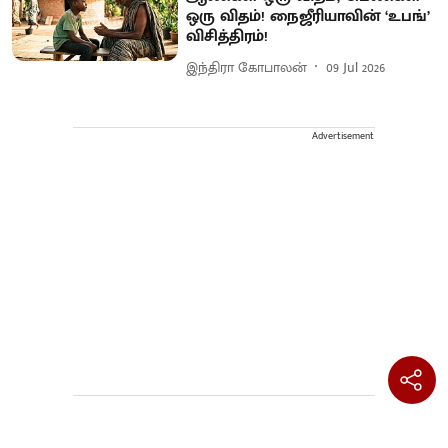
ஒரு விதம்! நைஜீரியாவின் ‘உபங்’
விசித்திரம்!
இந்திரா கோபாலன்
09 Jul 2026
Advertisement