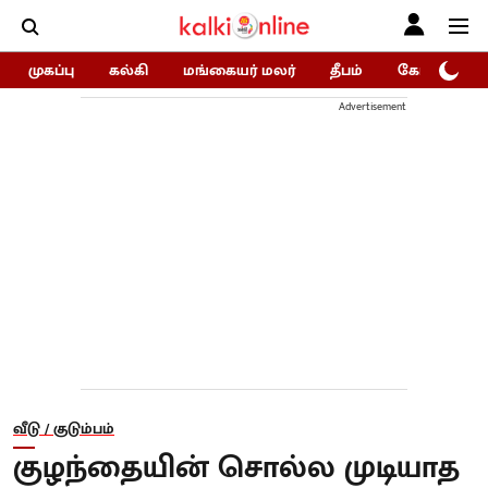
முகப்பு
கல்கி
மங்கையர் மலர்
தீபம்
கோகுலம்/Go
Advertisement
வீடு / குடும்பம்
குழந்தையின் சொல்ல முடியாத