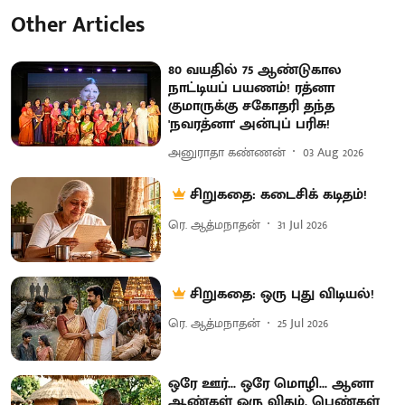
Other Articles
80 வயதில் 75 ஆண்டுகால
நாட்டியப் பயணம்! ரத்னா
குமாருக்கு சகோதரி தந்த
'நவரத்னா' அன்புப் பரிசு!
அனுராதா கண்ணன்
03 Aug 2026
சிறுகதை: கடைசிக் கடிதம்!
ரெ. ஆத்மநாதன்
31 Jul 2026
சிறுகதை: ஒரு புது விடியல்!
ரெ. ஆத்மநாதன்
25 Jul 2026
ஒரே ஊர்... ஒரே மொழி... ஆனா
ஆண்கள் ஒரு விதம், பெண்கள்