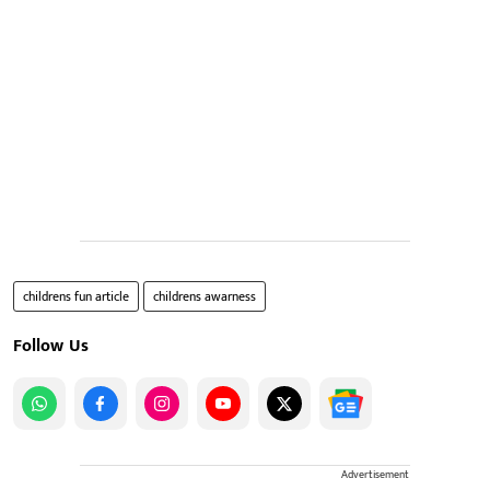
childrens fun article
childrens awarness
Follow Us
Advertisement