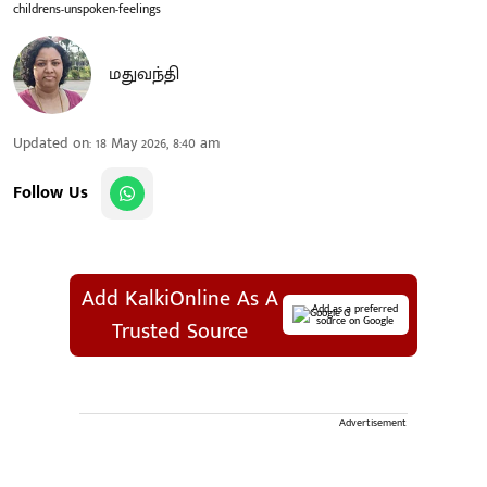
childrens-unspoken-feelings
மதுவந்தி
Updated on
:
18 May 2026, 8:40 am
Follow Us
Add KalkiOnline As A
Add as a preferred
source on Google
Trusted Source
Advertisement