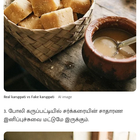
Real karuppati vs Fake karuppati
AI image
3. போலி கருப்பட்டியில் சர்க்கரையின் சாதாரண
இனிப்புச்சுவை மட்டுமே இருக்கும்.