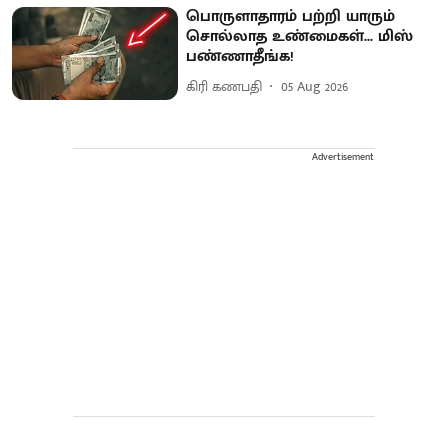
பொருளாதாரம் பற்றி யாரும்
சொல்லாத உண்மைகள்... மிஸ்
பண்ணாதீங்க!
கிரி கணபதி
05 Aug 2026
Advertisement