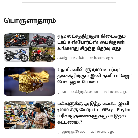
பொருளாதாரம்
ரூ.2 லட்சத்திற்குள் கிடைக்கும்
டாப் 5 ஸ்போர்ட்ஸ் பைக்குகள்:
உங்களது சிறந்த தேர்வு எது?
கவிதா பக்கிள்
12 hours ago
2 நாட்களில் ரூ.4,400 உயர்வு.!
தங்கத்திற்கும் இனி தனி பட்ஜெட்
போடனும் போல.!
ரா.வ.பாலகிருஷ்ணன்
19 hours ago
மக்களுக்கு அடுத்த ஷாக்..! இனி
₹2000-க்கு மேற்பட்ட GPay , Paytm
பரிவர்த்தனைகளுக்கு கூடுதல்
கட்டணம்..?
ராஜமருதவேல்
22 hours ago