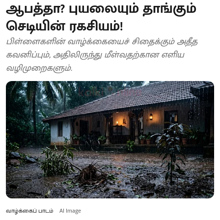
ஆபத்தா? புயலையும் தாங்கும்
செடியின் ரகசியம்!
பிள்ளைகளின் வாழ்க்கையைச் சிதைக்கும் அதீத
கவனிப்பும், அதிலிருந்து மீள்வதற்கான எளிய
வழிமுறைகளும்.
வாழ்க்கைப் பாடம்
AI Image