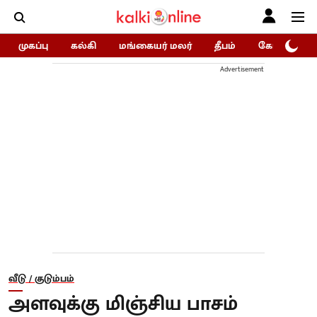
முகப்பு
கல்கி
மங்கையர் மலர்
தீபம்
கோகுலம்/Go
Advertisement
வீடு / குடும்பம்
அளவுக்கு மிஞ்சிய பாசம்