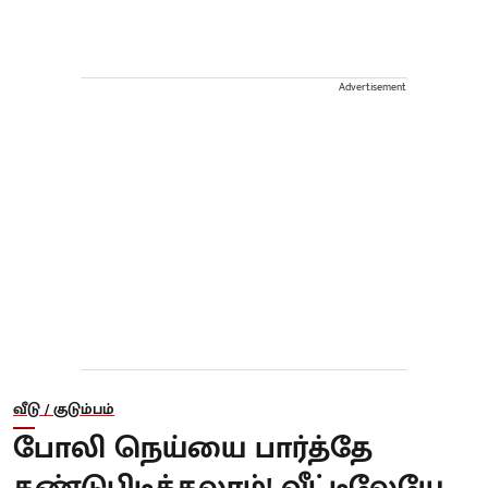
Advertisement
வீடு / குடும்பம்
போலி நெய்யை பார்த்தே
கண்டுபிடிக்கலாம்! வீட்டிலேயே