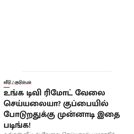
வீடு / குடும்பம்
உங்க டிவி ரிமோட் வேலை
செய்யலையா? குப்பையில்
போடுறதுக்கு முன்னாடி இதை
படிங்க!