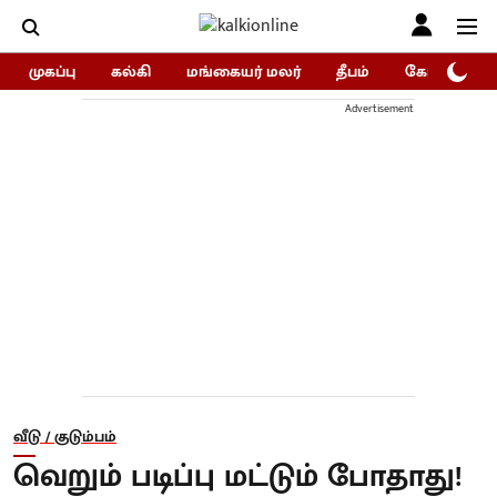
முகப்பு
கல்கி
மங்கையர் மலர்
தீபம்
கோகுலம்/Go
Advertisement
வீடு / குடும்பம்
வெறும் படிப்பு மட்டும் போதாது!