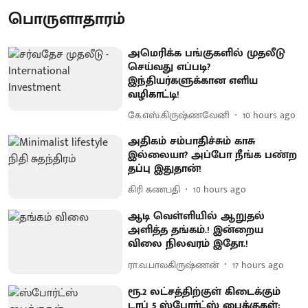
பொருளாதாரம்
அமெரிக்க பங்குகளில் முதலீடு
செய்வது எப்படி?
இந்தியர்களுக்கான எளிய
வழிகாட்டி!
கே.எஸ்.கிருஷ்ணவேனி
10 hours ago
அதிகம் சம்பாதிச்சும் காசு
இல்லையா? அப்போ நீங்க பண்ற
தப்பு இதுதான்!
கிரி கணபதி
10 hours ago
ஆடி வெள்ளியில் ஆறுதல்
அளித்த தங்கம்.! இன்றைய
விலை நிலவரம் இதோ.!
ரா.வ.பாலகிருஷ்ணன்
17 hours ago
ரூ.2 லட்சத்திற்குள் கிடைக்கும்
டாப் 5 ஸ்போர்ட்ஸ் பைக்குகள்: