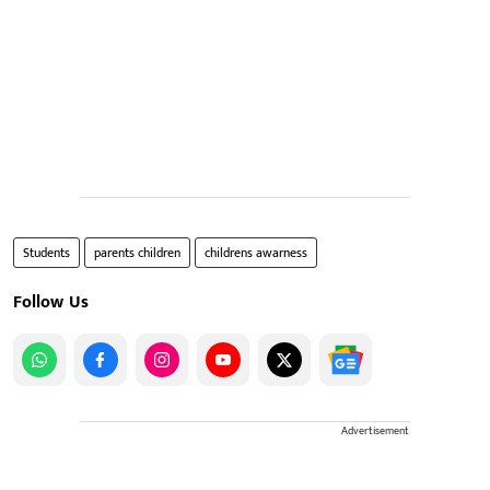
Students
parents children
childrens awarness
Follow Us
Advertisement