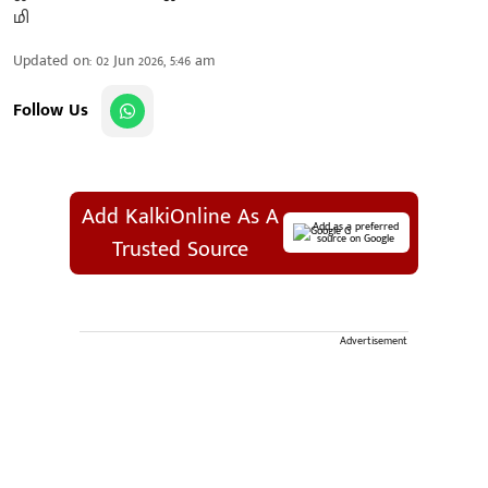
Updated on
:
02 Jun 2026, 5:46 am
Follow Us
Add KalkiOnline As A
Add as a preferred
source on Google
Trusted Source
Advertisement