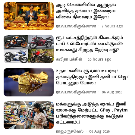
ஆடி வெள்ளியில் ஆறுதல்
அளித்த தங்கம்.! இன்றைய
விலை நிலவரம் இதோ.!
ரா.வ.பாலகிருஷ்ணன்
3 hours ago
ரூ.2 லட்சத்திற்குள் கிடைக்கும்
டாப் 5 ஸ்போர்ட்ஸ் பைக்குகள்:
உங்களது சிறந்த தேர்வு எது?
கவிதா பக்கிள்
20 hours ago
2 நாட்களில் ரூ.4,400 உயர்வு.!
தங்கத்திற்கும் இனி தனி பட்ஜெட்
போடனும் போல.!
ரா.வ.பாலகிருஷ்ணன்
06 Aug 2026
மக்களுக்கு அடுத்த ஷாக்..! இனி
₹2000-க்கு மேற்பட்ட GPay , Paytm
பரிவர்த்தனைகளுக்கு கூடுதல்
கட்டணம்..?
ராஜமருதவேல்
06 Aug 2026