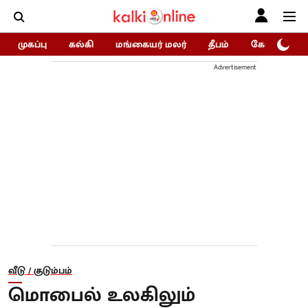
முகப்பு
கல்கி
மங்கையர் மலர்
தீபம்
கோகுலம்/Go
Advertisement
வீடு / குடும்பம்
மொபைல் உலகிலும்