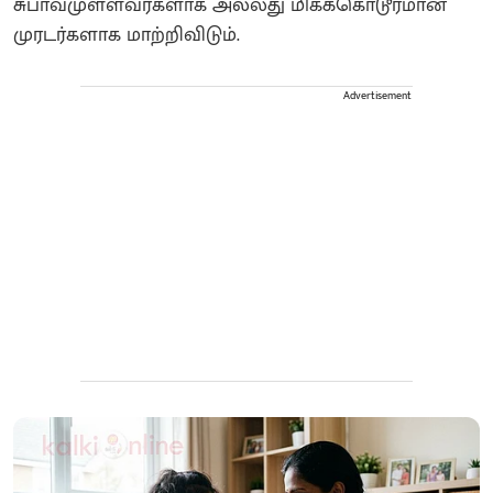
சுபாவமுள்ளவர்களாக அல்லது மிகக்கொடூரமான
முரடர்களாக மாற்றிவிடும்.
Advertisement