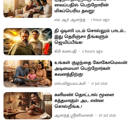
வைப்பதில் பெற்றோரின்
மிகப்பெரிய தவறு!
எம். ஆர். ஆனந்த்
1 hour ago
தி ஒடிஸி படம் சொல்லும் பாடம்...
இது தெரிஞ்சா நீங்களும்
ஜெயிப்பீங்க!
கிரி கணபதி
3 hours ago
உங்கள் குழந்தை கோகோமெலன்
அடிமையா? பெற்றோர்கள்
கவனத்திற்கு!
எஸ்.விஜயலட்சுமி
17 Jul 2026
களிமண் தொட்டால் மூளை
சுத்தமாகும்! அட என்ன
சொல்றீங்க..!
ஆனந்த் ஸ்ரீனிவாசன்
07 Jul 2026