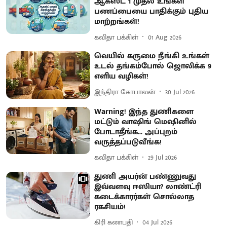
ஆகஸ்ட் 1 முதல் உங்கள்
பணப்பையை பாதிக்கும் புதிய
மாற்றங்கள்!
கவிதா பக்கிள்
01 Aug 2026
வெயில் கருமை நீங்கி உங்கள்
உடல் தங்கம்போல் ஜொலிக்க 9
எளிய வழிகள்!
இந்திரா கோபாலன்
30 Jul 2026
Warning! இந்த துணிகளை
மட்டும் வாஷிங் மெஷினில்
போடாதீங்க... அப்புறம்
வருத்தப்படுவீங்க!
கவிதா பக்கிள்
29 Jul 2026
துணி அயர்ன் பண்ணுவது
இவ்வளவு ஈஸியா? லாண்ட்ரி
கடைக்காரர்கள் சொல்லாத
ரகசியம்!
கிரி கணபதி
04 Jul 2026