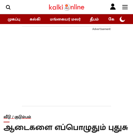
முகப்பு
கல்கி
மங்கையர் மலர்
தீபம்
கோகுலம்/Go
Advertisement
வீடு / குடும்பம்
ஆடைகளை எப்பொழுதும் புதுசு