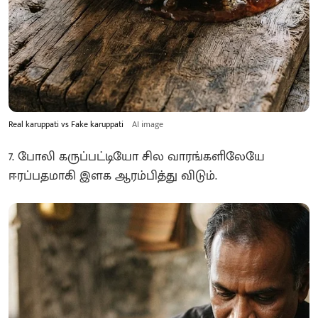
Real karuppati vs Fake karuppati
AI image
7. போலி கருப்பட்டியோ சில வாரங்களிலேயே
ஈரப்பதமாகி இளக ஆரம்பித்து விடும்.