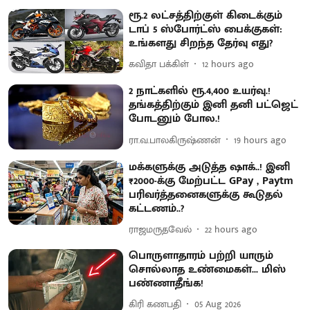
ரூ.2 லட்சத்திற்குள் கிடைக்கும்
டாப் 5 ஸ்போர்ட்ஸ் பைக்குகள்:
உங்களது சிறந்த தேர்வு எது?
கவிதா பக்கிள்
12 hours ago
2 நாட்களில் ரூ.4,400 உயர்வு.!
தங்கத்திற்கும் இனி தனி பட்ஜெட்
போடனும் போல.!
ரா.வ.பாலகிருஷ்ணன்
19 hours ago
மக்களுக்கு அடுத்த ஷாக்..! இனி
₹2000-க்கு மேற்பட்ட GPay , Paytm
பரிவர்த்தனைகளுக்கு கூடுதல்
கட்டணம்..?
ராஜமருதவேல்
22 hours ago
பொருளாதாரம் பற்றி யாரும்
சொல்லாத உண்மைகள்... மிஸ்
பண்ணாதீங்க!
கிரி கணபதி
05 Aug 2026