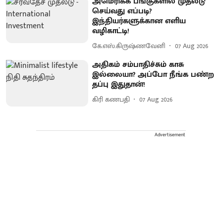
அமெரிக்க பங்குகளில் முதலீடு
செய்வது எப்படி?
இந்தியர்களுக்கான எளிய
வழிகாட்டி!
கே.எஸ்.கிருஷ்ணவேனி
07 Aug 2026
அதிகம் சம்பாதிச்சும் காசு
இல்லையா? அப்போ நீங்க பண்ற
தப்பு இதுதான்!
கிரி கணபதி
07 Aug 2026
Advertisement