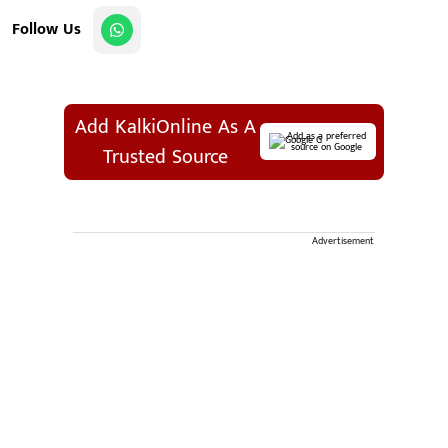
Follow Us
Add KalkiOnline As A
Add as a preferred
source on Google
Trusted Source
Advertisement