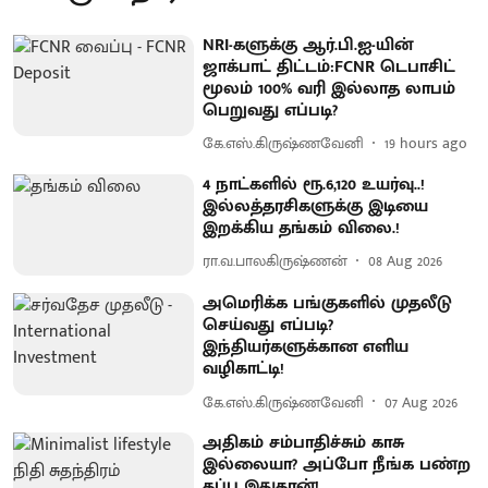
NRI-களுக்கு ஆர்.பி.ஐ-யின்
ஜாக்பாட் திட்டம்:FCNR டெபாசிட்
மூலம் 100% வரி இல்லாத லாபம்
பெறுவது எப்படி?
கே.எஸ்.கிருஷ்ணவேனி
19 hours ago
4 நாட்களில் ரூ.6,120 உயர்வு..!
இல்லத்தரசிகளுக்கு இடியை
இறக்கிய தங்கம் விலை.!
ரா.வ.பாலகிருஷ்ணன்
08 Aug 2026
அமெரிக்க பங்குகளில் முதலீடு
செய்வது எப்படி?
இந்தியர்களுக்கான எளிய
வழிகாட்டி!
கே.எஸ்.கிருஷ்ணவேனி
07 Aug 2026
அதிகம் சம்பாதிச்சும் காசு
இல்லையா? அப்போ நீங்க பண்ற
தப்பு இதுதான்!