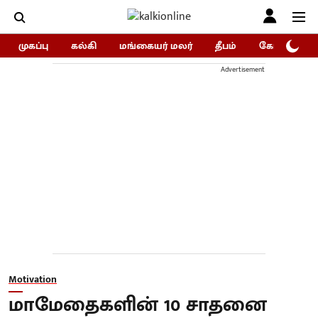
முகப்பு
கல்கி
மங்கையர் மலர்
தீபம்
கோகுலம்/Go
Advertisement
Motivation
மாமேதைகளின் 10 சாதனை