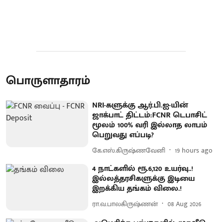
பொருளாதாரம்
NRI-களுக்கு ஆர்.பி.ஐ-யின்
ஜாக்பாட் திட்டம்:FCNR டெபாசிட்
மூலம் 100% வரி இல்லாத லாபம்
பெறுவது எப்படி?
கே.எஸ்.கிருஷ்ணவேனி
19 hours ago
4 நாட்களில் ரூ.6,120 உயர்வு..!
இல்லத்தரசிகளுக்கு இடியை
இறக்கிய தங்கம் விலை.!
ரா.வ.பாலகிருஷ்ணன்
08 Aug 2026