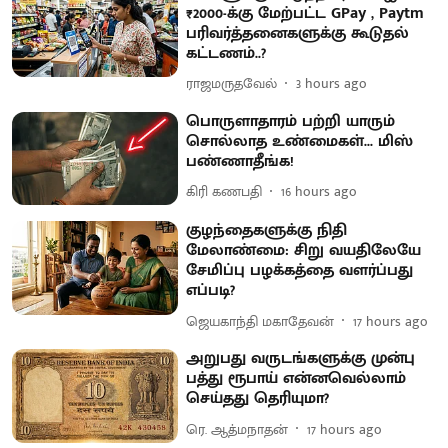
₹2000-க்கு மேற்பட்ட GPay , Paytm
பரிவர்த்தனைகளுக்கு கூடுதல்
கட்டணம்..?
ராஜமருதவேல்
3 hours ago
பொருளாதாரம் பற்றி யாரும்
சொல்லாத உண்மைகள்... மிஸ்
பண்ணாதீங்க!
கிரி கணபதி
16 hours ago
குழந்தைகளுக்கு நிதி
மேலாண்மை: சிறு வயதிலேயே
சேமிப்பு பழக்கத்தை வளர்ப்பது
எப்படி?
ஜெயகாந்தி மகாதேவன்
17 hours ago
அறுபது வருடங்களுக்கு முன்பு
பத்து ரூபாய் என்னவெல்லாம்
செய்தது தெரியுமா?
ரெ. ஆத்மநாதன்
17 hours ago