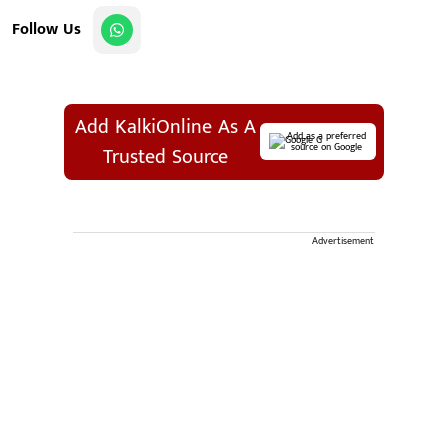
Follow Us
Add KalkiOnline As A
Add as a preferred
source on Google
Trusted Source
Advertisement