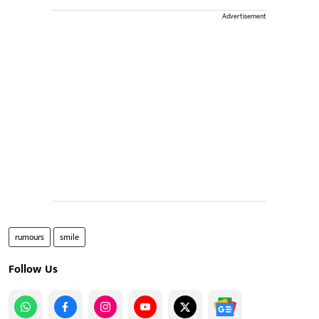
Advertisement
rumours
smile
Follow Us