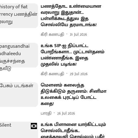
பணத்தோட உண்மையான
வரலாறு இதுதான்...
பள்ளிக்கூடத்துல இத
சொல்லியே தரமாடாங்க!
கிரி கணபதி
31 Jul 2026
உங்க SIP-ஐ நிப்பாட்ட
போறீங்களா… முட்டாள்தனம்
பண்ணாதீங்க. இதை
முதலில் படிங்க!
கிரி கணபதி
29 Jul 2026
மௌனம் கலைந்த
திடுக்கிடும் தருணம்: சினிமா
உலகைக் புரட்டிப் போட்ட
கதை!
பாரதி
26 Jul 2026
உங்க பிளானை யார்கிட்டயும்
சொல்லிடாதீங்க..
சைக்காலஜி சொல்லும் பகீர்