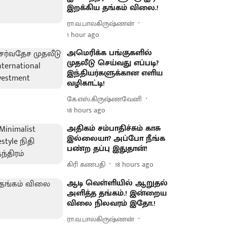
இறக்கிய தங்கம் விலை.!
ரா.வ.பாலகிருஷ்ணன்
1 hour ago
அமெரிக்க பங்குகளில்
முதலீடு செய்வது எப்படி?
இந்தியர்களுக்கான எளிய
வழிகாட்டி!
கே.எஸ்.கிருஷ்ணவேனி
18 hours ago
அதிகம் சம்பாதிச்சும் காசு
இல்லையா? அப்போ நீங்க
பண்ற தப்பு இதுதான்!
கிரி கணபதி
18 hours ago
ஆடி வெள்ளியில் ஆறுதல்
அளித்த தங்கம்.! இன்றைய
விலை நிலவரம் இதோ.!
ரா.வ.பாலகிருஷ்ணன்