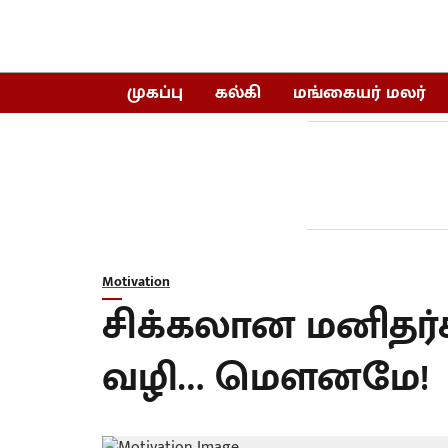
முகப்பு
கல்கி
மங்கையர் மலர்
Motivation
சிக்கலான மனிதர
வழி… மௌனமே!