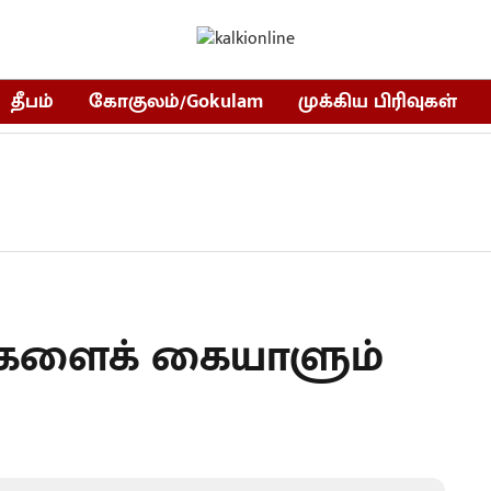
தீபம்
கோகுலம்/Gokulam
முக்கிய பிரிவுகள்
்களைக் கையாளும்