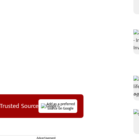
Trusted Source
Add as a preferred
source on Google
Advertisement