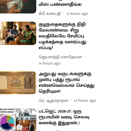
மிஸ் பண்ணாதீங்க!
கிரி கணபதி
13 hours ago
குழந்தைகளுக்கு நிதி
மேலாண்மை: சிறு
வயதிலேயே சேமிப்பு
பழக்கத்தை வளர்ப்பது
எப்படி?
ஜெயகாந்தி மகாதேவன்
14 hours ago
அறுபது வருடங்களுக்கு
முன்பு பத்து ரூபாய்
என்னவெல்லாம் செய்தது
தெரியுமா?
ரெ. ஆத்மநாதன்
14 hours ago
பட்ஜெட் 2026-27: ஒரு
ரூபாயின் வரவு, செலவு
கணக்கு இதுதான்..!