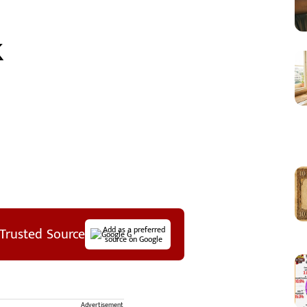
Trusted Source
Add as a preferred
source on Google
Advertisement