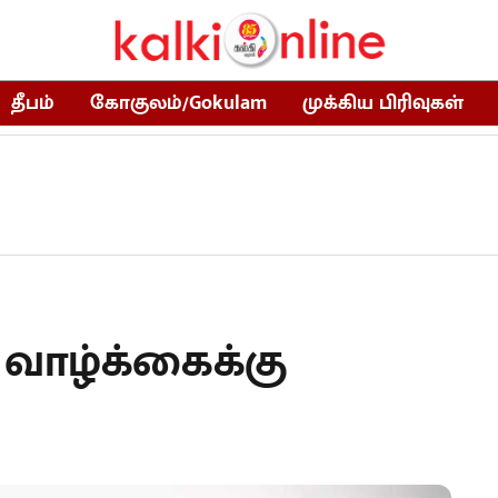
தீபம்
கோகுலம்/Gokulam
முக்கிய பிரிவுகள்
வாழ்க்கைக்கு