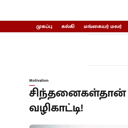
முகப்பு
கல்கி
மங்கையர் மலர்
Motivation
சிந்தனைகள்தான் 
வழிகாட்டி!