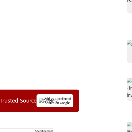
Trusted Source
Add as a preferred
source on Google
Advertisement