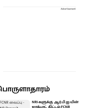
Advertisement
பொருளாதாரம்
NRI-களுக்கு ஆர்.பி.ஐ-யின்
ஜாக்பாட் திட்டம்:FCNR