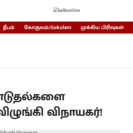
தீபம்
கோகுலம்/Gokulam
முக்கிய பிரிவுகள்
ண்டுதல்களை
ிழுங்கி விநாயகர்!