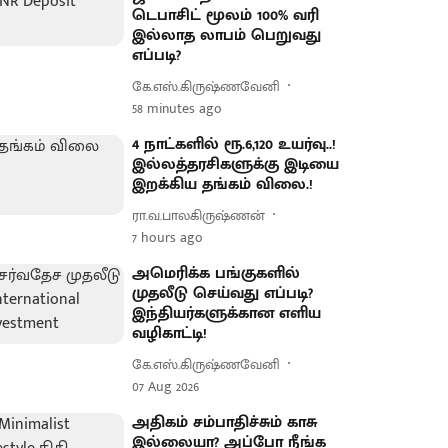
டெபாசிட் மூலம் 100% வரி
இல்லாத லாபம் பெறுவது
எப்படி?
கே.எஸ்.கிருஷ்ணவேனி
58 minutes ago
4 நாட்களில் ரூ.6,120 உயர்வு..!
இல்லத்தரசிகளுக்கு இடியை
இறக்கிய தங்கம் விலை.!
ரா.வ.பாலகிருஷ்ணன்
7 hours ago
அமெரிக்க பங்குகளில்
முதலீடு செய்வது எப்படி?
இந்தியர்களுக்கான எளிய
வழிகாட்டி!
கே.எஸ்.கிருஷ்ணவேனி
07 Aug 2026
அதிகம் சம்பாதிச்சும் காசு
இல்லையா? அப்போ நீங்க