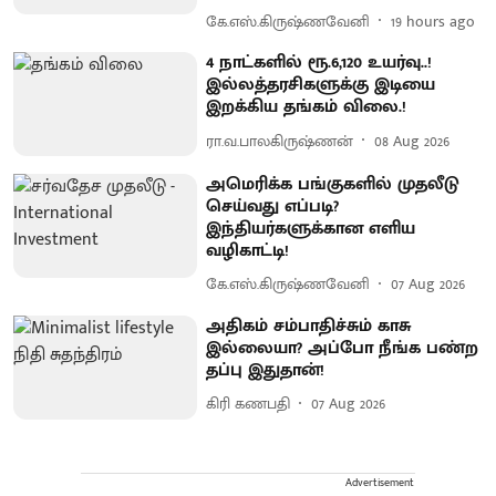
கே.எஸ்.கிருஷ்ணவேனி
19 hours ago
4 நாட்களில் ரூ.6,120 உயர்வு..!
இல்லத்தரசிகளுக்கு இடியை
இறக்கிய தங்கம் விலை.!
ரா.வ.பாலகிருஷ்ணன்
08 Aug 2026
அமெரிக்க பங்குகளில் முதலீடு
செய்வது எப்படி?
இந்தியர்களுக்கான எளிய
வழிகாட்டி!
கே.எஸ்.கிருஷ்ணவேனி
07 Aug 2026
அதிகம் சம்பாதிச்சும் காசு
இல்லையா? அப்போ நீங்க பண்ற
தப்பு இதுதான்!
கிரி கணபதி
07 Aug 2026
Advertisement