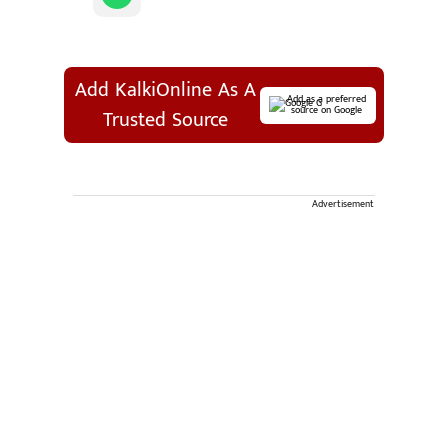
Add KalkiOnline As A
Add as a preferred
source on Google
Trusted Source
Advertisement