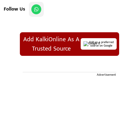
Follow Us
Add KalkiOnline As A
Add as a preferred
source on Google
Trusted Source
Advertisement