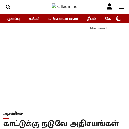
முகப்பு
கல்கி
மங்கையர் மலர்
தீபம்
கோகுலம்/Go
Advertisement
ஆன்மிகம்
காட்டுக்கு நடுவே அதிசயங்கள்