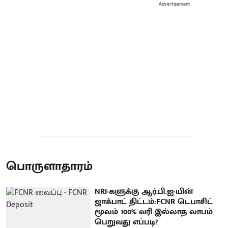
Advertisement
பொருளாதாரம்
NRI-களுக்கு ஆர்.பி.ஐ-யின்
ஜாக்பாட் திட்டம்:FCNR டெபாசிட்
மூலம் 100% வரி இல்லாத லாபம்
பெறுவது எப்படி?