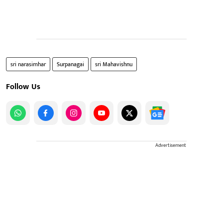
sri narasimhar
Surpanagai
sri Mahavishnu
Follow Us
Advertisement