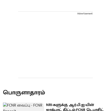
Advertisement
பொருளாதாரம்
NRI-களுக்கு ஆர்.பி.ஐ-யின்
ஜாக்பாட் திட்டம்:FCNR டெபாசிட்