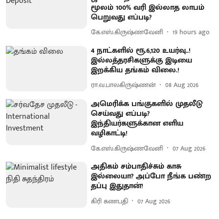
மூலம் 100% வரி இல்லாத லாபம்
பெறுவது எப்படி?
கே.எஸ்.கிருஷ்ணவேனி
19 hours ago
4 நாட்களில் ரூ.6,120 உயர்வு..!
இல்லத்தரசிகளுக்கு இடியை
இறக்கிய தங்கம் விலை.!
ரா.வ.பாலகிருஷ்ணன்
08 Aug 2026
அமெரிக்க பங்குகளில் முதலீடு
செய்வது எப்படி?
இந்தியர்களுக்கான எளிய
வழிகாட்டி!
கே.எஸ்.கிருஷ்ணவேனி
07 Aug 2026
அதிகம் சம்பாதிச்சும் காசு
இல்லையா? அப்போ நீங்க பண்ற
தப்பு இதுதான்!
கிரி கணபதி
07 Aug 2026