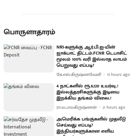
பொருளாதாரம்
NRI-களுக்கு ஆர்.பி.ஐ-யின்
ஜாக்பாட் திட்டம்:FCNR டெபாசிட்
மூலம் 100% வரி இல்லாத லாபம்
பெறுவது எப்படி?
கே.எஸ்.கிருஷ்ணவேனி
15 hours ago
4 நாட்களில் ரூ.6,120 உயர்வு..!
இல்லத்தரசிகளுக்கு இடியை
இறக்கிய தங்கம் விலை.!
ரா.வ.பாலகிருஷ்ணன்
21 hours ago
அமெரிக்க பங்குகளில் முதலீடு
செய்வது எப்படி?
இந்தியர்களுக்கான எளிய