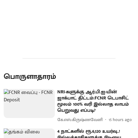
பொருளாதாரம்
NRI-களுக்கு ஆர்.பி.ஐ-யின்
ஜாக்பாட் திட்டம்:FCNR டெபாசிட்
மூலம் 100% வரி இல்லாத லாபம்
பெறுவது எப்படி?
கே.எஸ்.கிருஷ்ணவேனி
15 hours ago
4 நாட்களில் ரூ.6,120 உயர்வு..!
இல்லத்தரசிகளுக்கு இடியை