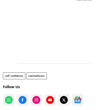
self confidence
natchathiram
Follow Us