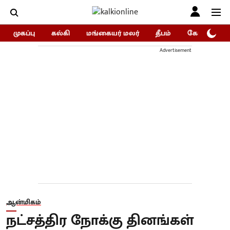
முகப்பு
கல்கி
மங்கையர் மலர்
தீபம்
கோகுலம்/Go
Advertisement
ஆன்மிகம்
நட்சத்திர நோக்கு தினங்கள்