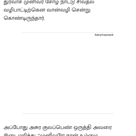
துர்வாச முனிவர் சோழ நாட்டு சிவதல
வழிபாட்டிற்கென வான்வழி சென்று
கொண்டிருந்தார்.
Advertisement
அப்போது அசுர குலப்பெண் ஒருத்தி அவரை
இடைமறித்து, “முனிவரே! நான் உம்மை