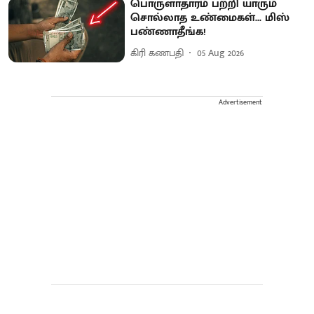
பொருளாதாரம் பற்றி யாரும்
சொல்லாத உண்மைகள்... மிஸ்
பண்ணாதீங்க!
கிரி கணபதி
05 Aug 2026
Advertisement