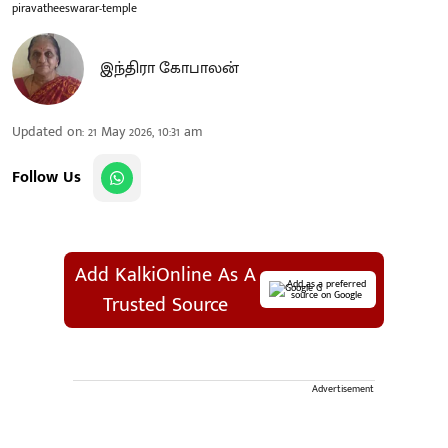
piravatheeswarar-temple
இந்திரா கோபாலன்
Updated on
:
21 May 2026, 10:31 am
Follow Us
Add KalkiOnline As A
Add as a preferred
source on Google
Trusted Source
Advertisement