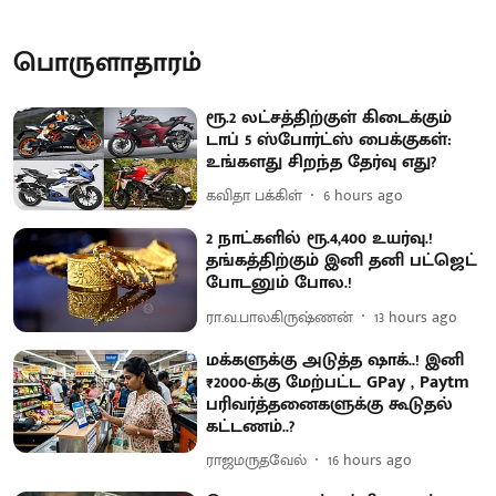
பொருளாதாரம்
ரூ.2 லட்சத்திற்குள் கிடைக்கும்
டாப் 5 ஸ்போர்ட்ஸ் பைக்குகள்:
உங்களது சிறந்த தேர்வு எது?
கவிதா பக்கிள்
6 hours ago
2 நாட்களில் ரூ.4,400 உயர்வு.!
தங்கத்திற்கும் இனி தனி பட்ஜெட்
போடனும் போல.!
ரா.வ.பாலகிருஷ்ணன்
13 hours ago
மக்களுக்கு அடுத்த ஷாக்..! இனி
₹2000-க்கு மேற்பட்ட GPay , Paytm
பரிவர்த்தனைகளுக்கு கூடுதல்
கட்டணம்..?
ராஜமருதவேல்
16 hours ago