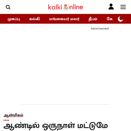
முகப்பு
கல்கி
மங்கையர் மலர்
தீபம்
கோகுலம்/Go
Advertisement
ஆன்மிகம்
ஆண்டில் ஒருநாள் மட்டுமே