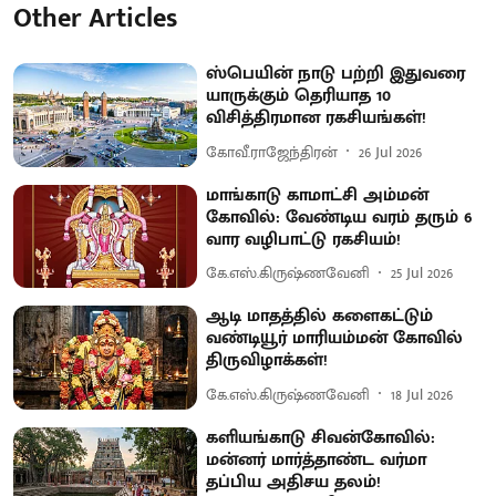
Other Articles
ஸ்பெயின் நாடு பற்றி இதுவரை
யாருக்கும் தெரியாத 10
விசித்திரமான ரகசியங்கள்!
கோவீ.ராஜேந்திரன்
26 Jul 2026
மாங்காடு காமாட்சி அம்மன்
கோவில்: வேண்டிய வரம் தரும் 6
வார வழிபாட்டு ரகசியம்!
கே.எஸ்.கிருஷ்ணவேனி
25 Jul 2026
ஆடி மாதத்தில் களைகட்டும்
வண்டியூர் மாரியம்மன் கோவில்
திருவிழாக்கள்!
கே.எஸ்.கிருஷ்ணவேனி
18 Jul 2026
களியங்காடு சிவன்கோவில்:
மன்னர் மார்த்தாண்ட வர்மா
தப்பிய அதிசய தலம்!