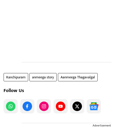
Kanchipuram
anmeega story
Aanmeega Thagavalgal
Follow Us
Advertisement