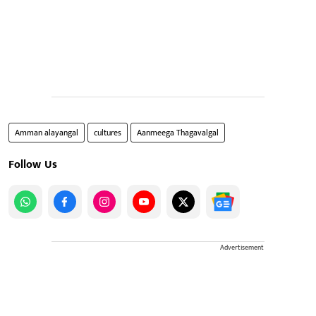
Amman alayangal
cultures
Aanmeega Thagavalgal
Follow Us
Advertisement