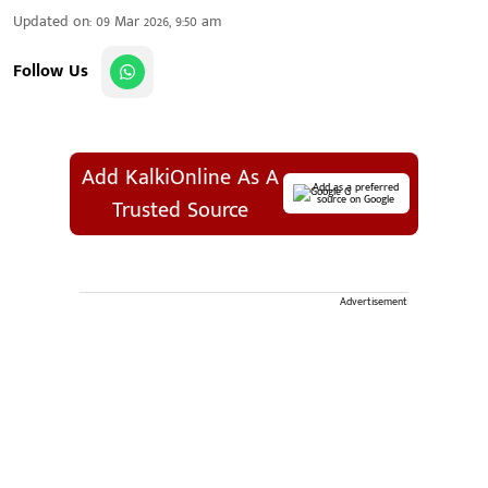
Updated on
:
09 Mar 2026, 9:50 am
Follow Us
Add KalkiOnline As A
Add as a preferred
source on Google
Trusted Source
Advertisement