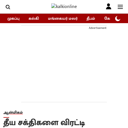
முகப்பு
கல்கி
மங்கையர் மலர்
தீபம்
கோகுலம்/Go
Advertisement
ஆன்மிகம்
தீய சக்திகளை விரட்டி