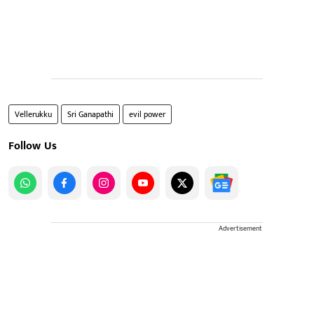
Vellerukku
Sri Ganapathi
evil power
Follow Us
Advertisement