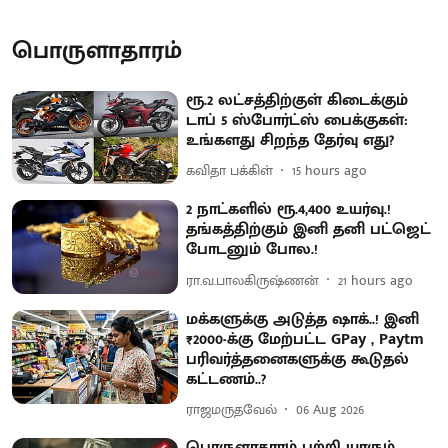
பொருளாதாரம்
ரூ.2 லட்சத்திற்குள் கிடைக்கும்
டாப் 5 ஸ்போர்ட்ஸ் பைக்குகள்:
உங்களது சிறந்த தேர்வு எது?
கவிதா பக்கிள்
15 hours ago
2 நாட்களில் ரூ.4,400 உயர்வு.!
தங்கத்திற்கும் இனி தனி பட்ஜெட்
போடனும் போல.!
ரா.வ.பாலகிருஷ்ணன்
21 hours ago
மக்களுக்கு அடுத்த ஷாக்..! இனி
₹2000-க்கு மேற்பட்ட GPay , Paytm
பரிவர்த்தனைகளுக்கு கூடுதல்
கட்டணம்..?
ராஜமருதவேல்
06 Aug 2026
பொருளாதாரம் பற்றி யாரும்