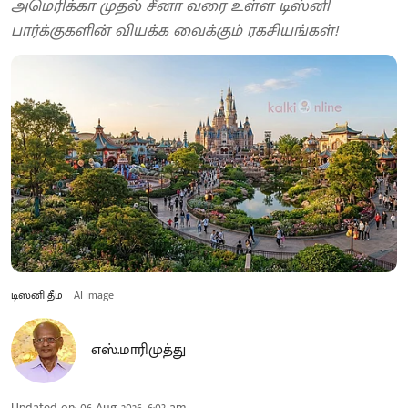
அமெரிக்கா முதல் சீனா வரை உள்ள டிஸ்னி
பார்க்குகளின் வியக்க வைக்கும் ரகசியங்கள்!
டிஸ்னி தீம்
AI image
எஸ்.மாரிமுத்து
Updated on
:
06 Aug 2026, 6:03 am