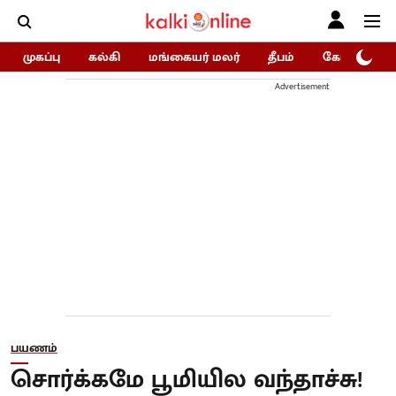
முகப்பு
கல்கி
மங்கையர் மலர்
தீபம்
கோகுலம்/Go
Advertisement
பயணம்
சொர்க்கமே பூமியில வந்தாச்சு!