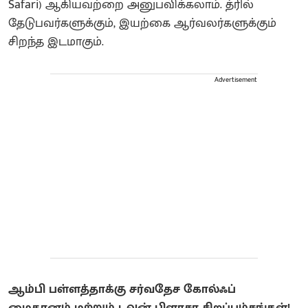
Safari) ஆகியவற்றை அனுபவிக்கலாம். த்ரில்
தேடுபவர்களுக்கும், இயற்கை ஆர்வலர்களுக்கும்
சிறந்த இடமாகும்.
Advertisement
ஆம்பி பள்ளத்தாக்கு சர்வதேச கோல்ஃப்
மைதானம் மற்றும் டவுன் பிளாசா சிறப்பம்சங்கள்!