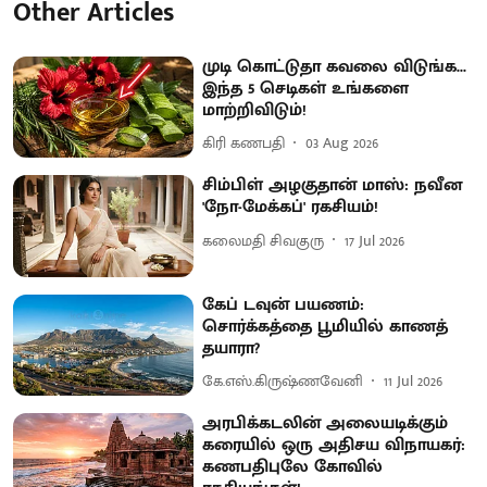
Other Articles
முடி கொட்டுதா கவலை விடுங்க...
இந்த 5 செடிகள் உங்களை
மாற்றிவிடும்!
கிரி கணபதி
03 Aug 2026
சிம்பிள் அழகுதான் மாஸ்: நவீன
'நோ-மேக்கப்' ரகசியம்!
கலைமதி சிவகுரு
17 Jul 2026
கேப் டவுன் பயணம்:
சொர்க்கத்தை பூமியில் காணத்
தயாரா?
கே.எஸ்.கிருஷ்ணவேனி
11 Jul 2026
அரபிக்கடலின் அலையடிக்கும்
கரையில் ஒரு அதிசய விநாயகர்:
கணபதிபுலே கோவில்