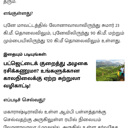
தரும்.
எங்குள்ளது?
புனே மாவட்டத்தில் லோனாவாலாவிருந்து சுமார் 23
கி.மீ. தொலைவிலும், புனேவிலிருந்து 90 கி.மீ. மற்றும்
மும்பையிலிருந்து 120 கி.மீ தொலைவிலும் உள்ளது.
இதையும் படியுங்கள்:
பட்ஜெட்டைக் குறைத்து அழகை
ரசிக்கணுமா? உங்களுக்கான
காலநிலைக்கு ஏற்ற சுற்றுலா
வழிகாட்டி!
எப்படிச் செல்வது?
மகாராஷ்டிராவில் உள்ள ஆம்பி பள்ளத்தாக்கு
செல்வதற்கு அருகிலுள்ள ரயில் நிலையம்
லோனாவாலா (Lonavala). அருகில் உள்ள சர்வதேச