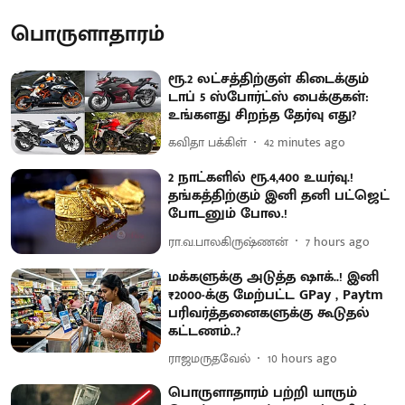
பொருளாதாரம்
ரூ.2 லட்சத்திற்குள் கிடைக்கும்
டாப் 5 ஸ்போர்ட்ஸ் பைக்குகள்:
உங்களது சிறந்த தேர்வு எது?
கவிதா பக்கிள்
42 minutes ago
2 நாட்களில் ரூ.4,400 உயர்வு.!
தங்கத்திற்கும் இனி தனி பட்ஜெட்
போடனும் போல.!
ரா.வ.பாலகிருஷ்ணன்
7 hours ago
மக்களுக்கு அடுத்த ஷாக்..! இனி
₹2000-க்கு மேற்பட்ட GPay , Paytm
பரிவர்த்தனைகளுக்கு கூடுதல்
கட்டணம்..?
ராஜமருதவேல்
10 hours ago
பொருளாதாரம் பற்றி யாரும்