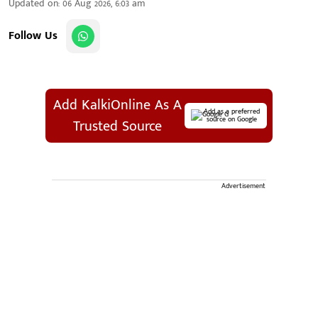
Updated on
:
06 Aug 2026, 6:03 am
Follow Us
Add KalkiOnline As A
Add as a preferred
source on Google
Trusted Source
Advertisement