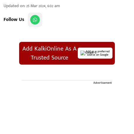
Updated on
:
25 Mar 2024, 6:02 am
Follow Us
Add KalkiOnline As A
Add as a preferred
source on Google
Trusted Source
Advertisement