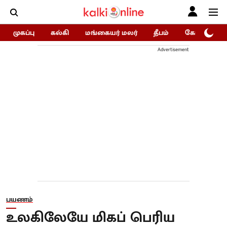
முகப்பு
கல்கி
மங்கையர் மலர்
தீபம்
கோகுலம்/Go
Advertisement
பயணம்
உலகிலேயே மிகப் பெரிய