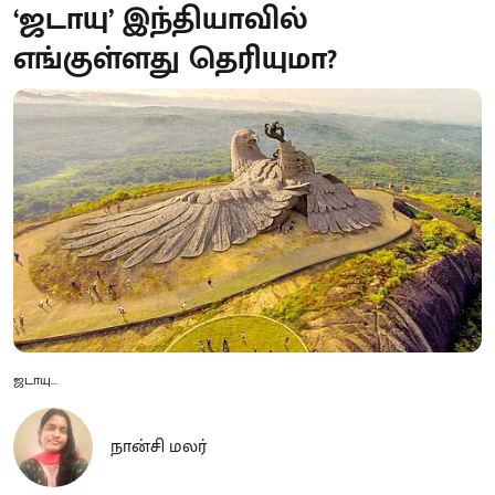
‘ஜடாயு’ இந்தியாவில்
எங்குள்ளது தெரியுமா?
ஜடாயு...
நான்சி மலர்