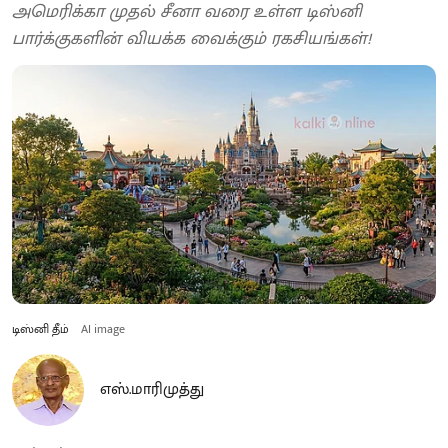
அமெரிக்கா முதல் சீனா வரை உள்ள டிஸ்னி
பார்க்குகளின் வியக்க வைக்கும் ரகசியங்கள்!
டிஸ்னி தீம்
AI image
எஸ்.மாரிமுத்து