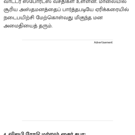
வாட்டர் ஸ்போர்ட்ஸ் வசதிகள் உள்ளன. மாலையில்
சூரிய அஸ்தமனத்தைப் பார்த்தபடியே ஏரிக்கரையில்
நடைபயிற்சி மேற்கொள்வது மிகுந்த மன
அமைதியைத் தரும்.
Advertisement
4. விஐபி ரோடு மற்றும் சைர் சபா: