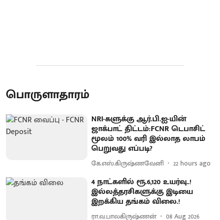
பொருளாதாரம்
NRI-களுக்கு ஆர்.பி.ஐ-யின்
ஜாக்பாட் திட்டம்:FCNR டெபாசிட்
மூலம் 100% வரி இல்லாத லாபம்
பெறுவது எப்படி?
கே.எஸ்.கிருஷ்ணவேனி
22 hours ago
4 நாட்களில் ரூ.6,120 உயர்வு..!
இல்லத்தரசிகளுக்கு இடியை
இறக்கிய தங்கம் விலை.!
ரா.வ.பாலகிருஷ்ணன்
08 Aug 2026