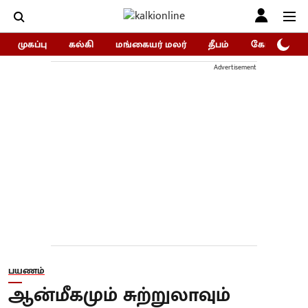
முகப்பு
கல்கி
மங்கையர் மலர்
தீபம்
கோகுலம்/Go
Advertisement
பயணம்
ஆன்மீகமும் சுற்றுலாவும்