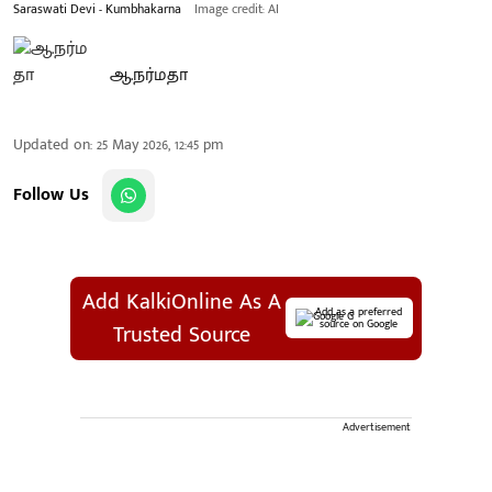
Saraswati Devi - Kumbhakarna
Image credit: AI
ஆ.நர்மதா
Updated on
:
25 May 2026, 12:45 pm
Follow Us
Add KalkiOnline As A
Add as a preferred
source on Google
Trusted Source
Advertisement