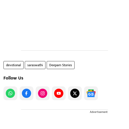
devotional
saraswathi
Deepam Stories
Follow Us
Advertisement