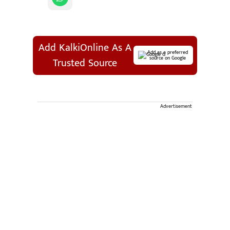
Add KalkiOnline As A
Add as a preferred
source on Google
Trusted Source
Advertisement