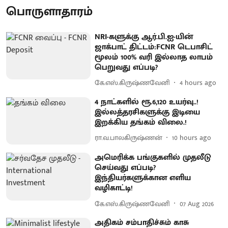
பொருளாதாரம்
NRI-களுக்கு ஆர்.பி.ஐ-யின்
ஜாக்பாட் திட்டம்:FCNR டெபாசிட்
மூலம் 100% வரி இல்லாத லாபம்
பெறுவது எப்படி?
கே.எஸ்.கிருஷ்ணவேனி
4 hours ago
4 நாட்களில் ரூ.6,120 உயர்வு..!
இல்லத்தரசிகளுக்கு இடியை
இறக்கிய தங்கம் விலை.!
ரா.வ.பாலகிருஷ்ணன்
10 hours ago
அமெரிக்க பங்குகளில் முதலீடு
செய்வது எப்படி?
இந்தியர்களுக்கான எளிய
வழிகாட்டி!
கே.எஸ்.கிருஷ்ணவேனி
07 Aug 2026
அதிகம் சம்பாதிச்சும் காசு