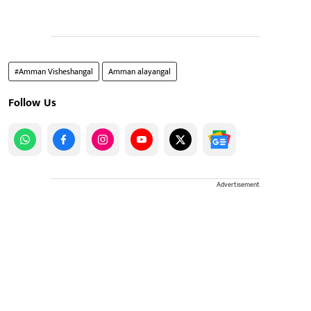
#Amman Visheshangal
Amman alayangal
Follow Us
Advertisement