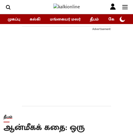
முகப்பு
கல்கி
மங்கையர் மலர்
தீபம்
கோகுலம்/Go
Advertisement
தீபம்
ஆன்மீகக் கதை: ஒரு