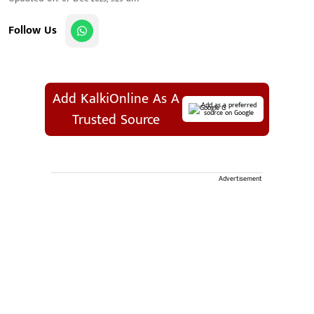
Follow Us
Add KalkiOnline As A
Add as a preferred
source on Google
Trusted Source
Advertisement