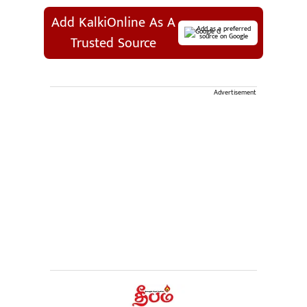
Add KalkiOnline As A
Add as a preferred
source on Google
Trusted Source
Advertisement