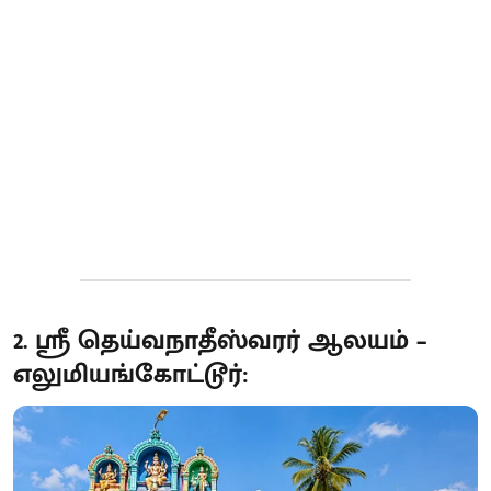
2. ஸ்ரீ தெய்வநாதீஸ்வரர் ஆலயம் –
எலுமியங்கோட்டூர்: