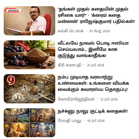
"தங்கள் முதல் கதையின் முதல்
ரசிகை யார்?" - ‘க்ரைம் கதை
மன்னன்’ ராஜேஷ்குமார் பதில்கள்!
கல்கி டெஸ்க்
01 Aug 2026
வீட்லயே நாவல் பொடி ஈஸியா
செய்யலாம்... இனிமே காசு
குடுத்து வாங்காதீங்க!
கிரி கணபதி
31 Jul 2026
நம்ப முடியாத வரலாற்று
உண்மைகள்: உங்களை வியக்க
வைக்கும் சுவாரஸ்ய தொகுப்பு!
கோவீ.ராஜேந்திரன்
21 Jul 2026
நச்சுனு நாலு குட்டிக் கதைகள்!
ரேவதி பாலு
18 Jul 2026