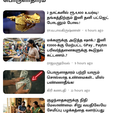
பொருளாதாரம்
2 நாட்களில் ரூ.4,400 உயர்வு.!
தங்கத்திற்கும் இனி தனி பட்ஜெட்
போடனும் போல.!
ரா.வ.பாலகிருஷ்ணன்
6 hours ago
மக்களுக்கு அடுத்த ஷாக்..! இனி
₹2000-க்கு மேற்பட்ட GPay , Paytm
பரிவர்த்தனைகளுக்கு கூடுதல்
கட்டணம்..?
ராஜமருதவேல்
9 hours ago
பொருளாதாரம் பற்றி யாரும்
சொல்லாத உண்மைகள்... மிஸ்
பண்ணாதீங்க!
கிரி கணபதி
22 hours ago
குழந்தைகளுக்கு நிதி
மேலாண்மை: சிறு வயதிலேயே
சேமிப்பு பழக்கத்தை வளர்ப்பது