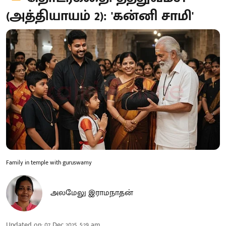
(அத்தியாயம் 2): 'கன்னி‌ சாமி'
Family in temple with guruswamy
அலமேலு இராமநாதன்
Updated on
:
07 Dec 2025, 5:29 am