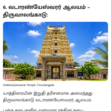
6. வடாரண்யேஸ்வரர் ஆலயம் –
திருவாலங்காடு:
Vadaranyeeswarar Temple, Tiruvalangadu
யாத்திரையின் இறுதி தரிசனமாக அமைந்தது
திருவாலங்காடு வடாரண்யேஸ்வரர் ஆலயம்.
பஞ்ச சபைகளில் ஒன்றான ரத்தின சபை