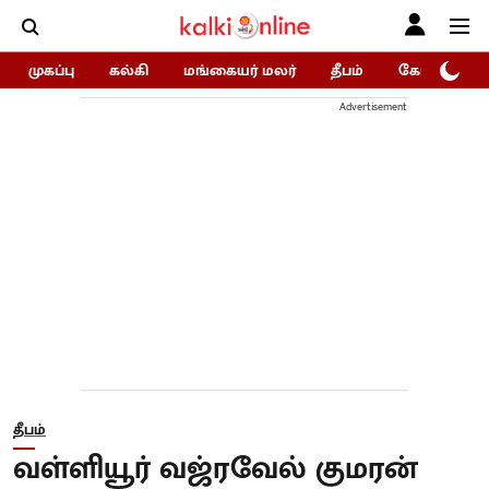
முகப்பு
கல்கி
மங்கையர் மலர்
தீபம்
கோகுலம்/Go
Advertisement
தீபம்
வள்ளியூர் வஜ்ரவேல் குமரன்