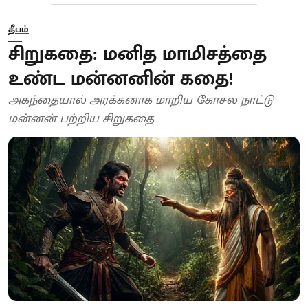
தீபம்
சிறுகதை: மனித மாமிசத்தை
உண்ட மன்னனின் கதை!
அகந்தையால் அரக்கனாக மாறிய கோசல நாட்டு
மன்னன் பற்றிய சிறுகதை