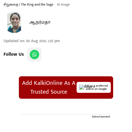
சிறுகதை | The King and the Sage
AI Image
ஆ.நர்மதா
Updated on
:
06 Aug 2026, 2:30 pm
Follow Us
Add KalkiOnline As A
Add as a preferred
source on Google
Trusted Source
Advertisement