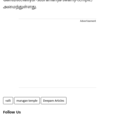
அமைந்துள்ளது.
Advertisement
valli
murugan temple
Deepam Articles
Follow Us