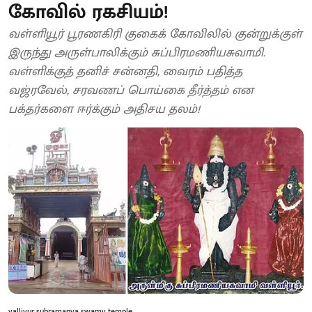
கோவில் ரகசியம்!
வள்ளியூர் பூரணகிரி குகைக் கோவிலில் குன்றுக்குள்
இருந்து அருள்பாலிக்கும் சுப்பிரமணியசுவாமி.
வள்ளிக்குத் தனிச் சன்னதி, வைரம் பதித்த
வஜ்ரவேல், சரவணப் பொய்கை தீர்த்தம் என
பக்தர்களை ஈர்க்கும் அதிசய தலம்!
valliyur-subramanya-swamy-temple