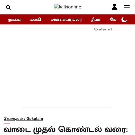
முகப்பு
கல்கி
மங்கையர் மலர்
தீபம்
கோகுலம்/Go
Advertisement
கோகுலம் / Gokulam
வாடை முதல் கொண்டல் வரை: