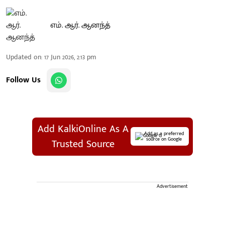
எம். ஆர். ஆனந்த்
Updated on
:
17 Jun 2026, 2:13 pm
Follow Us
Add KalkiOnline As A
Add as a preferred
source on Google
Trusted Source
Advertisement