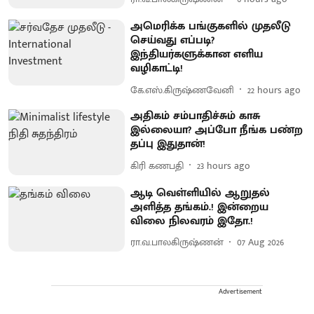
அமெரிக்க பங்குகளில் முதலீடு
செய்வது எப்படி?
இந்தியர்களுக்கான எளிய
வழிகாட்டி!
கே.எஸ்.கிருஷ்ணவேனி
22 hours ago
அதிகம் சம்பாதிச்சும் காசு
இல்லையா? அப்போ நீங்க பண்ற
தப்பு இதுதான்!
கிரி கணபதி
23 hours ago
ஆடி வெள்ளியில் ஆறுதல்
அளித்த தங்கம்.! இன்றைய
விலை நிலவரம் இதோ.!
ரா.வ.பாலகிருஷ்ணன்
07 Aug 2026
Advertisement