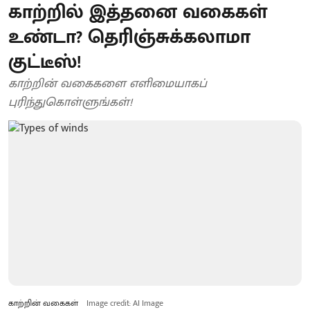
காற்றில் இத்தனை வகைகள்
உண்டா? தெரிஞ்சுக்கலாமா
குட்டீஸ்!
காற்றின் வகைகளை எளிமையாகப்
புரிந்துகொள்ளுங்கள்!
காற்றின் வகைகள்
Image credit: AI Image