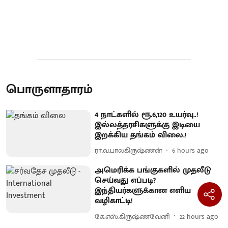
பொருளாதாரம்
4 நாட்களில் ரூ.6,120 உயர்வு..!
இல்லத்தரசிகளுக்கு இடியை
இறக்கிய தங்கம் விலை.!
ரா.வ.பாலகிருஷ்ணன்
6 hours ago
அமெரிக்க பங்குகளில் முதலீடு
செய்வது எப்படி?
இந்தியர்களுக்கான எளிய
வழிகாட்டி!
கே.எஸ்.கிருஷ்ணவேனி
22 hours ago