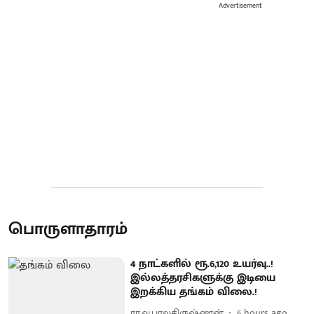
Advertisement
பொருளாதாரம்
4 நாட்களில் ரூ.6,120 உயர்வு..!
இல்லத்தரசிகளுக்கு இடியை
இறக்கிய தங்கம் விலை.!
ரா.வ.பாலகிருஷ்ணன்
6 hours ago