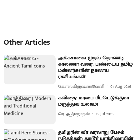
Other Articles
அக்கசாலை முதல் தொண்டி
காலணா வரை: பண்டைய தமிழ்
மன்னர்களின் நாணய
ரகசியங்கள்!
கே.எஸ்.கிருஷ்ணவேனி
01 Aug 2026
கவிதை: மரபை மீட்டெடுக்குமா
மருத்துவ உலகம்!
ரெ. ஆத்மநாதன்
25 Jul 2026
தமிழரின் வீர வரலாறு பேசும்
நடுகற்கள்: தகடூர் யாத்திரையின்