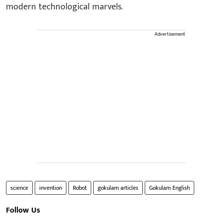
modern technological marvels.
Advertisement
science
invention
Robot
gokulam articles
Gokulam English
Follow Us