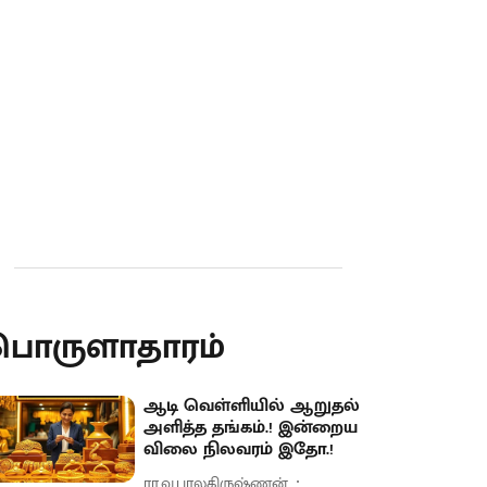
பொருளாதாரம்
ஆடி வெள்ளியில் ஆறுதல்
அளித்த தங்கம்.! இன்றைய
விலை நிலவரம் இதோ.!
ரா.வ.பாலகிருஷ்ணன்