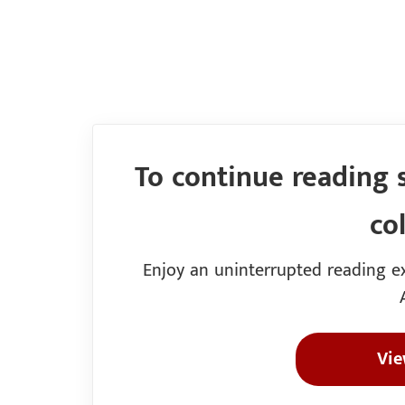
To continue reading 
co
Enjoy an uninterrupted reading ex
Vie