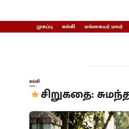
முகப்பு
கல்கி
மங்கையர் மலர்
கல்கி
சிறுகதை: சுமந்