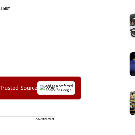
ியன்
Trusted Source
Add as a preferred
source on Google
Advertisement