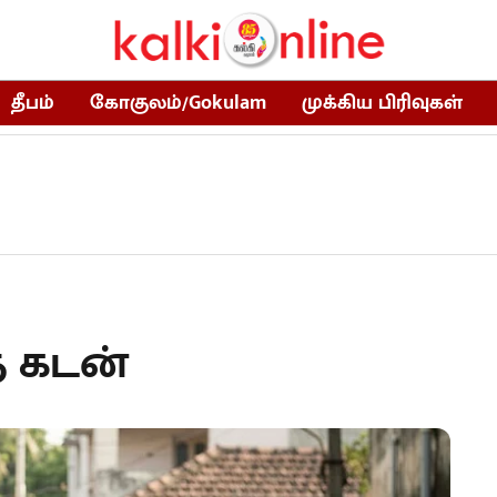
தீபம்
கோகுலம்/Gokulam
முக்கிய பிரிவுகள்
த கடன்