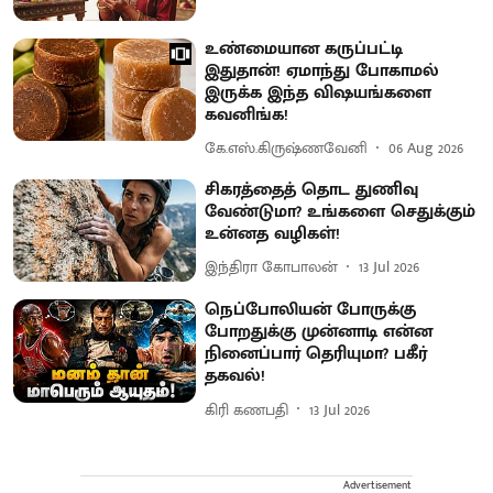
உண்மையான கருப்பட்டி
இதுதான்! ஏமாந்து போகாமல்
இருக்க இந்த விஷயங்களை
கவனிங்க!
கே.எஸ்.கிருஷ்ணவேனி
06 Aug 2026
சிகரத்தைத் தொட துணிவு
வேண்டுமா? உங்களை செதுக்கும்
உன்னத வழிகள்!
இந்திரா கோபாலன்
13 Jul 2026
நெப்போலியன் போருக்கு
போறதுக்கு முன்னாடி என்ன
நினைப்பார் தெரியுமா? பகீர்
தகவல்!
கிரி கணபதி
13 Jul 2026
Advertisement