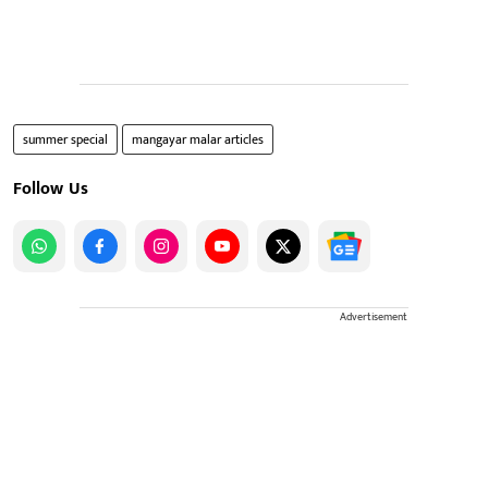
summer special
mangayar malar articles
Follow Us
Advertisement