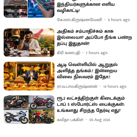
இந்தியர்களுக்கான எளிய
வழிகாட்டி!
கே.எஸ்.கிருஷ்ணவேனி
6 hours ago
அதிகம் சம்பாதிச்சும் காசு
இல்லையா? அப்போ நீங்க பண்ற
தப்பு இதுதான்!
கிரி கணபதி
7 hours ago
ஆடி வெள்ளியில் ஆறுதல்
அளித்த தங்கம்.! இன்றைய
விலை நிலவரம் இதோ.!
ரா.வ.பாலகிருஷ்ணன்
14 hours ago
ரூ.2 லட்சத்திற்குள் கிடைக்கும்
டாப் 5 ஸ்போர்ட்ஸ் பைக்குகள்:
உங்களது சிறந்த தேர்வு எது?
கவிதா பக்கிள்
06 Aug 2026