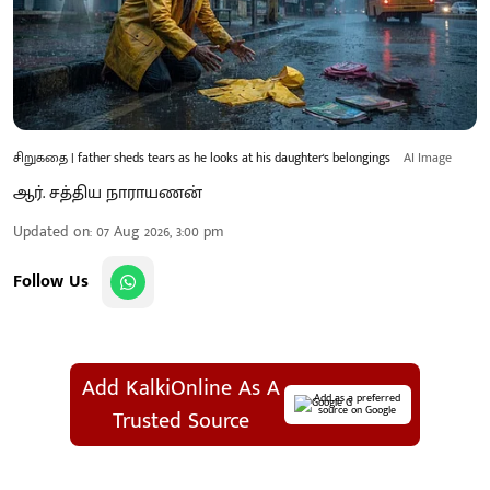
சிறுகதை | father sheds tears as he looks at his daughter's belongings
AI Image
ஆர். சத்திய நாராயணன்
Updated on
:
07 Aug 2026, 3:00 pm
Follow Us
Add KalkiOnline As A
Add as a preferred
source on Google
Trusted Source