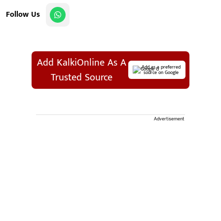
Follow Us
Add KalkiOnline As A
Add as a preferred
source on Google
Trusted Source
Advertisement