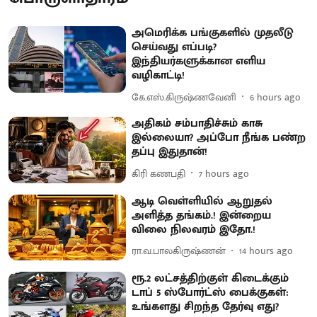
அமெரிக்க பங்குகளில் முதலீடு
செய்வது எப்படி?
இந்தியர்களுக்கான எளிய
வழிகாட்டி!
கே.எஸ்.கிருஷ்ணவேனி
6 hours ago
அதிகம் சம்பாதிச்சும் காசு
இல்லையா? அப்போ நீங்க பண்ற
தப்பு இதுதான்!
கிரி கணபதி
7 hours ago
ஆடி வெள்ளியில் ஆறுதல்
அளித்த தங்கம்.! இன்றைய
விலை நிலவரம் இதோ.!
ரா.வ.பாலகிருஷ்ணன்
14 hours ago
ரூ.2 லட்சத்திற்குள் கிடைக்கும்
டாப் 5 ஸ்போர்ட்ஸ் பைக்குகள்:
உங்களது சிறந்த தேர்வு எது?