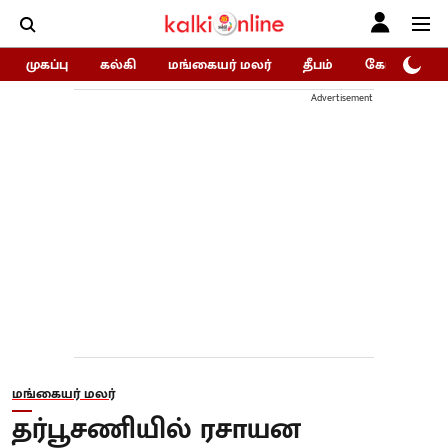
முகப்பு
கல்கி
மங்கையர் மலர்
தீபம்
கோகுலம்/Go
Advertisement
மங்கையர் மலர்
தர்பூசணியில் ரசாயன